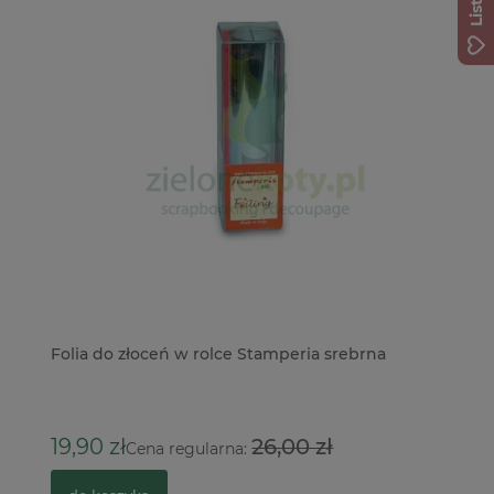
es
Folia do złoceń w rolce Stamperia srebrna
Do
Sp
3
19,90 zł
26,00 zł
Cena regularna: