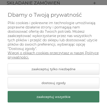
SKŁADANIE ZAMÓWIEŃ
Dbamy o Twoją prywatność
INFORMACJE
Pliki cookies i pokrewne im technologie umożliwiają
poprawne działanie strony i pomagają nam
ODWIEDŹ NAS NA
dostosować ofertę do Twoich potrzeb. Możesz
zaakceptować wykorzystanie przez nas wszystkich
tych plików i przejść do sklepu lub dostosować użycie
plików do swoich preferencji, wybierając opcję
"Dostosuj zgody".
Więcej o plikach cookies przeczytasz w naszej Polityce
prywatności.
zaakceptuj tylko niezbędne
© 2026 zielonekoty.pl. Wszelkie prawa zastrzeżone.
dostosuj zgody
Styl graficzny ShopGadget.pl
Sklep internetowy Shoper
Premium
zaakceptuj wszystkie