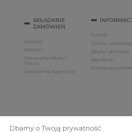
SKŁADANIE
INFORMAC
ZAMÓWIEŃ
Kontakt
Dostawa
Zwroty i reklamacje
Płatności
Rabaty i promocje
Dokumenty zakupu i
Regulamin
faktury
Polityka prywatnoś
Zamówienia zagraniczne
Dbamy o Twoją prywatność