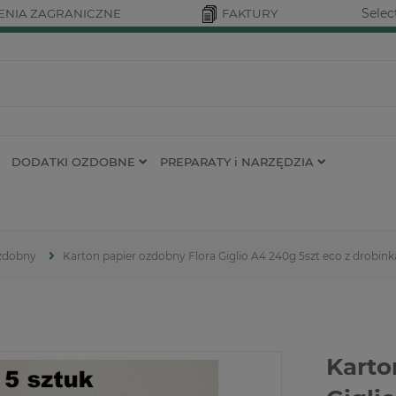
Selec
NIA ZAGRANICZNE
FAKTURY
DODATKI OZDOBNE
PREPARATY i NARZĘDZIA
ozdobny
Karton papier ozdobny Flora Giglio A4 240g 5szt eco z drobin
Karto