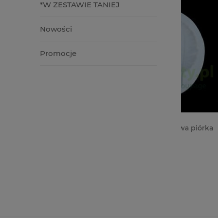
*W ZESTAWIE TANIEJ
Nowości
Promocje
 o
Forma foremka silikonowa piórka
Frędzel
y
17,90 zł
4,90 zł
do koszyka
do kos