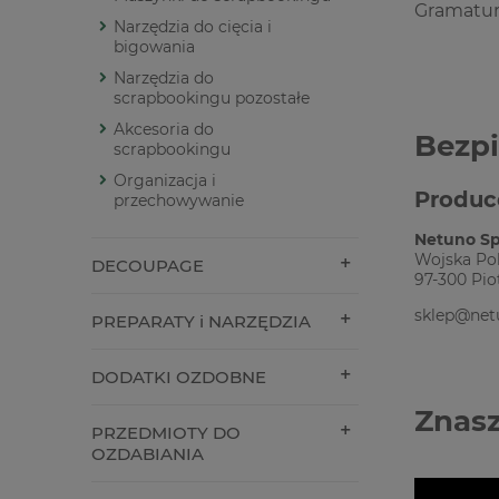
Gramatur
Narzędzia do cięcia i
bigowania
Narzędzia do
scrapbookingu pozostałe
Akcesoria do
Bezp
scrapbookingu
Organizacja i
Produc
przechowywanie
Netuno Sp.
Wojska Pol
DECOUPAGE
97-300 Pio
sklep@net
PREPARATY i NARZĘDZIA
DODATKI OZDOBNE
Znasz
PRZEDMIOTY DO
OZDABIANIA