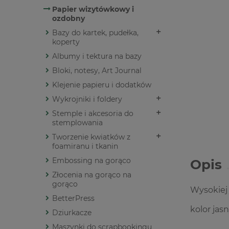
Papier wizytówkowy i
ozdobny
Bazy do kartek, pudełka,
koperty
Albumy i tektura na bazy
Bloki, notesy, Art Journal
Klejenie papieru i dodatków
Wykrojniki i foldery
Stemple i akcesoria do
stemplowania
Tworzenie kwiatków z
foamiranu i tkanin
Embossing na gorąco
Opis
Złocenia na gorąco na
gorąco
Wysokiej 
BetterPress
kolor jas
Dziurkacze
Maszynki do scrapbookingu