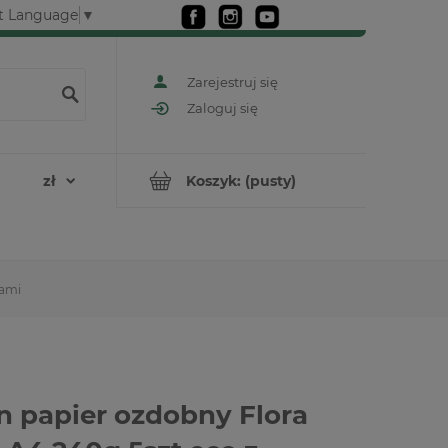
t Language
▼
Zarejestruj się
Zaloguj się
Koszyk:
(pusty)
kami
n papier ozdobny Flora