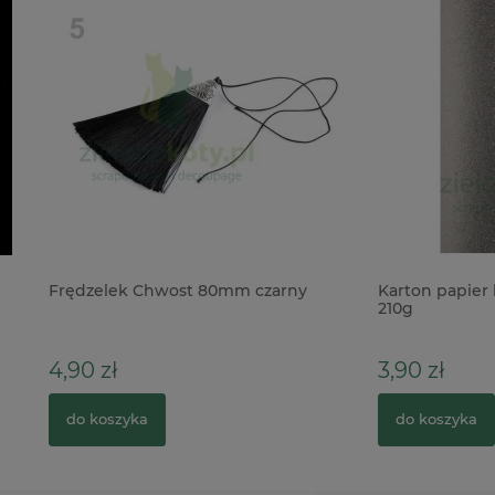
ek Chwost 80mm czarny
Karton papier brokatowy Sreb
210g
3,90 zł
zyka
do koszyka