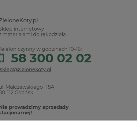
ZieloneKoty.pl
Sklep internetowy
z materiałami do rękodzieła
Telefon czynny w godzinach 10-16:
58 300 02 02
ul. Malczewskiego 118A
80-112 Gdańsk
Nie prowadzimy sprzedaży
stacjonarnej!