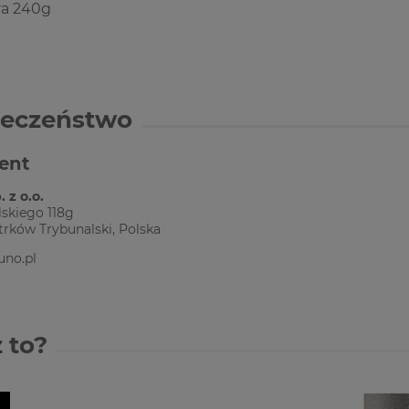
a 240g
ieczeństwo
ent
 z o.o.
skiego 118g
trków Trybunalski, Polska
uno.pl
 to?