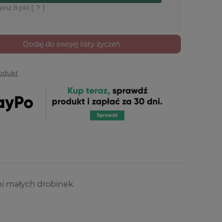
jesz
8
pkt [
?
]
Dodaj do swojej listy życzeń
rodukt
mi małych drobinek