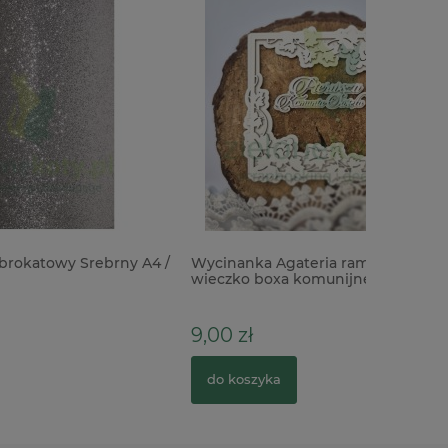
rny A4 /
Wycinanka Agateria ramka na
wieczko boxa komunijnego / kartkę /
98mm
9,00 zł
do koszyka