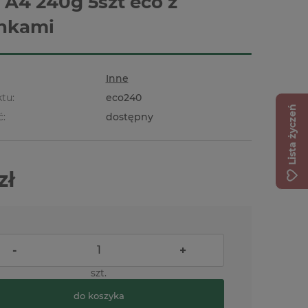
o A4 240g 5szt eco z
nkami
Inne
tu:
eco240
Lista życzeń
ć:
dostępny
zł
-
+
szt.
do koszyka