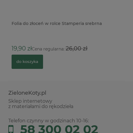
Folia do złoceń w rolce Stamperia srebrna
Na
m
19,90 zł
26,00 zł
2
Cena regularna:
do koszyka
ZieloneKoty.pl
Sklep internetowy
z materiałami do rękodzieła
Telefon czynny w godzinach 10-16:
58 300 02 02