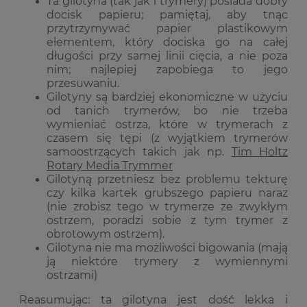
Ta gilotyna (tak jak i trymery) posiada dobry
docisk papieru; pamiętaj, aby tnąc
przytrzymywać papier plastikowym
elementem, który dociska go na całej
długości przy samej linii cięcia, a nie poza
nim; najlepiej zapobiega to jego
przesuwaniu.
Gilotyny są bardziej ekonomiczne w użyciu
od tanich trymerów, bo nie trzeba
wymieniać ostrza, które w trymerach z
czasem się tępi (z wyjątkiem trymerów
samoostrzących takich jak np.
Tim Holtz
Rotary Media Trymmer
Gilotyną przetniesz bez problemu tekturę
czy kilka kartek grubszego papieru naraz
(nie zrobisz tego w trymerze ze zwykłym
ostrzem, poradzi sobie z tym trymer z
obrotowym ostrzem).
Gilotyna nie ma możliwości bigowania (mają
ją niektóre trymery z wymiennymi
ostrzami)
Reasumując: ta gilotyna jest dość lekka i