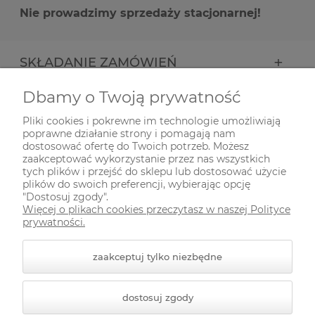
Nie prowadzimy sprzedaży stacjonarnej!
SKŁADANIE ZAMÓWIEŃ
Dbamy o Twoją prywatność
INFORMACJE
Pliki cookies i pokrewne im technologie umożliwiają
poprawne działanie strony i pomagają nam
ODWIEDŹ NAS NA
dostosować ofertę do Twoich potrzeb. Możesz
zaakceptować wykorzystanie przez nas wszystkich
tych plików i przejść do sklepu lub dostosować użycie
plików do swoich preferencji, wybierając opcję
"Dostosuj zgody".
Więcej o plikach cookies przeczytasz w naszej Polityce
prywatności.
zaakceptuj tylko niezbędne
© 2026 zielonekoty.pl. Wszelkie prawa zastrzeżone.
dostosuj zgody
Styl graficzny ShopGadget.pl
Sklep internetowy Shoper