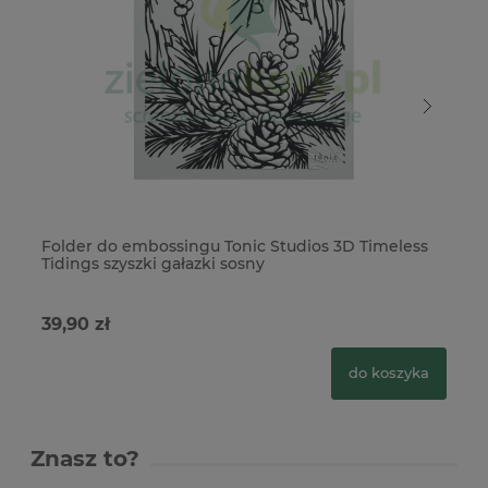
Folder do embossingu Tonic Studios 3D Timeless
Fo
Tidings szyszki gałazki sosny
Pi
39,90 zł
58
do koszyka
Znasz to?