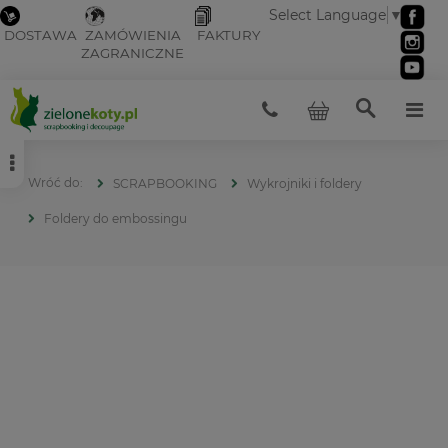
Select Language
▼
DOSTAWA
ZAMÓWIENIA
FAKTURY
ZAGRANICZNE
SCRAPBOOKING
Wykrojniki i foldery
Foldery do embossingu