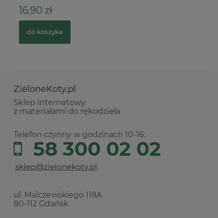
16,90 zł
17
do koszyka
ZieloneKoty.pl
Sklep internetowy
z materiałami do rękodzieła
Telefon czynny w godzinach 10-16:
58 300 02 02
ul. Malczewskiego 118A
80-112 Gdańsk