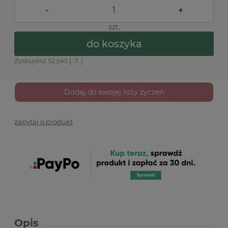
-
+
szt.
do koszyka
Zyskujesz
52
pkt [
?
]
Dodaj do swojej listy życzeń
zapytaj o produkt
Opis