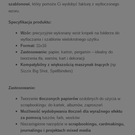
szablonowi
, który pomoże Ci wydobyć fakturę z wytłoczonego
wzoru.
Specyfikacja produktu:
Wzór:
precyzyjnie wykonany wzór kropek na folderze do
wytłaczania i szablonie wielokrotnego użytku
Format:
11x16
Zastosowanie:
papier, karton, pergamin – idealny do
tworzenia tła, warstw, kart i dekoracji
Kompatybilny z większością maszynek tnących
(np.
Sizzix Big Shot, Spellbinders)
Zastosowanie:
Tworzenie
tłoczonych papierów
ozdobnych do użycia w
scrapbookingu: do kartek, albumów, zaproszeń
Możliwość wydobywania tłoczeń dla wyraźnego efektu
za pomocą
tuszów, farb, wosków
Niezastąpione narzędzie w
scrapbookingu, cardmakingu,
journalingu i projektach mixed media