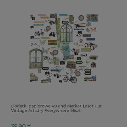
e
Dodatki papierowe 49 and Market Laser Cut
Fo
Vintage Artistry Everywhere 95szt
39,90 zł