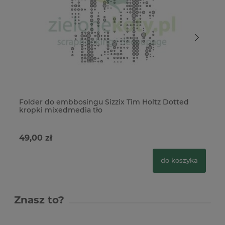
Folder do embbosingu Sizzix Tim Holtz Dotted
Fo
kropki mixedmedia tło
Ma
49,00 zł
48
do koszyka
Znasz to?