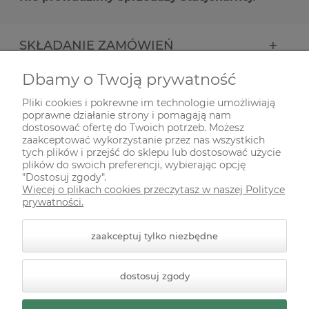
SKŁADANIE ZAMÓWIEŃ
Dbamy o Twoją prywatność
INFORMACJE
Pliki cookies i pokrewne im technologie umożliwiają
poprawne działanie strony i pomagają nam
ODWIEDŹ NAS NA
dostosować ofertę do Twoich potrzeb. Możesz
zaakceptować wykorzystanie przez nas wszystkich
tych plików i przejść do sklepu lub dostosować użycie
plików do swoich preferencji, wybierając opcję
"Dostosuj zgody".
Więcej o plikach cookies przeczytasz w naszej Polityce
prywatności.
zaakceptuj tylko niezbędne
© 2026 zielonekoty.pl. Wszelkie prawa zastrzeżone.
dostosuj zgody
Styl graficzny ShopGadget.pl
Sklep internetowy Shoper
Premium