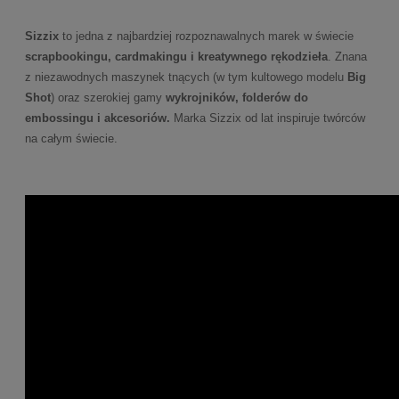
Sizzix
to jedna z najbardziej rozpoznawalnych marek w świecie
scrapbookingu, cardmakingu i kreatywnego rękodzieła
. Znana
z niezawodnych maszynek tnących (w tym kultowego modelu
Big
Shot
) oraz szerokiej gamy
wykrojników, folderów do
embossingu i akcesoriów.
Marka Sizzix od lat inspiruje twórców
na całym świecie.