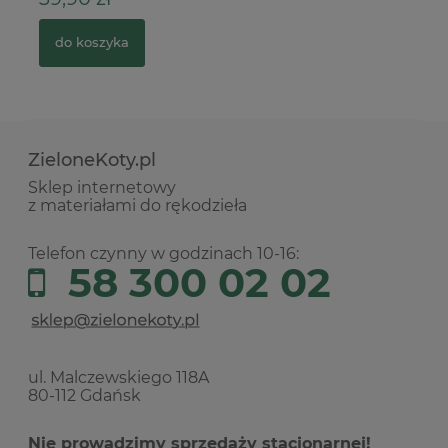
1
do koszyka
ZieloneKoty.pl
Sklep internetowy
z materiałami do rękodzieła
Telefon czynny w godzinach 10-16:
58 300 02 02
ul. Malczewskiego 118A
80-112 Gdańsk
Nie prowadzimy sprzedaży stacjonarnej!