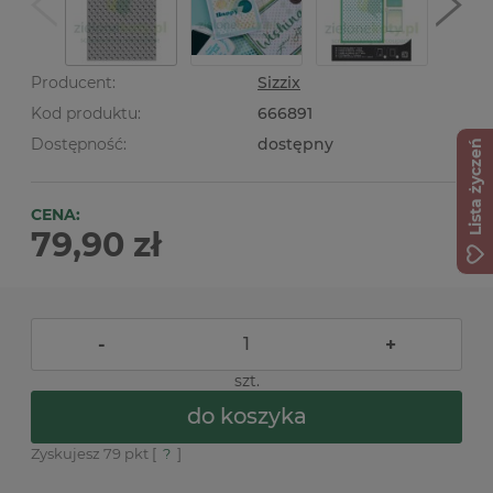
Producent:
Sizzix
Kod produktu:
666891
Dostępność:
dostępny
Lista życzeń
CENA:
79,90 zł
-
+
szt.
do koszyka
Zyskujesz
79
pkt [
?
]