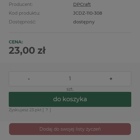
Producent:
DPCraft
Kod produktu:
JCDZ-110-308
Dostępność:
dostępny
CENA:
23,00 zł
-
+
szt.
do koszyka
Zyskujesz
23
pkt [
?
]
Dodaj do swojej listy życzeń