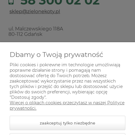
58 300 02 02
ul. Malczewskiego 118A
80-112 Gdańsk
Nie prowadzimy sprzedaży stacjonarnej!
Dbamy o Twoją prywatność
Pliki cookies i pokrewne im technologie umożliwiają
SKŁADANIE ZAMÓWIEŃ
poprawne działanie strony i pomagają nam
dostosować ofertę do Twoich potrzeb. Możesz
zaakceptować wykorzystanie przez nas wszystkich
INFORMACJE
tych plików i przejść do sklepu lub dostosować użycie
plików do swoich preferencji, wybierając opcję
"Dostosuj zgody".
Więcej o plikach cookies przeczytasz w naszej Polityce
ODWIEDŹ NAS NA
prywatności.
zaakceptuj tylko niezbędne