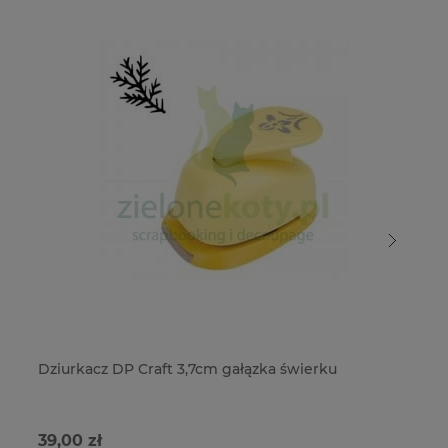
Dziurkacz DP Craft 3,7cm gałązka świerku
Wy
ga
39,00 zł
64