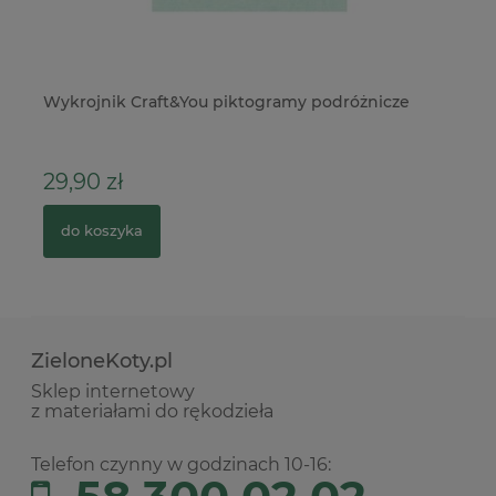
Wykrojnik Craft&You piktogramy podróżnicze
Gu
cz
29,90 zł
5
do koszyka
ZieloneKoty.pl
Sklep internetowy
z materiałami do rękodzieła
Telefon czynny w godzinach 10-16: