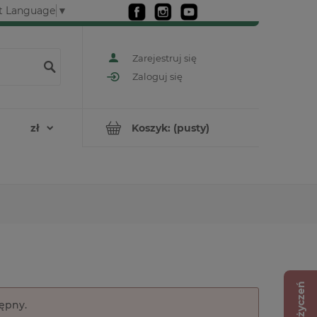
t Language
▼
Zarejestruj się
Zaloguj się
Koszyk:
(pusty)
Lista życzeń
tępny.