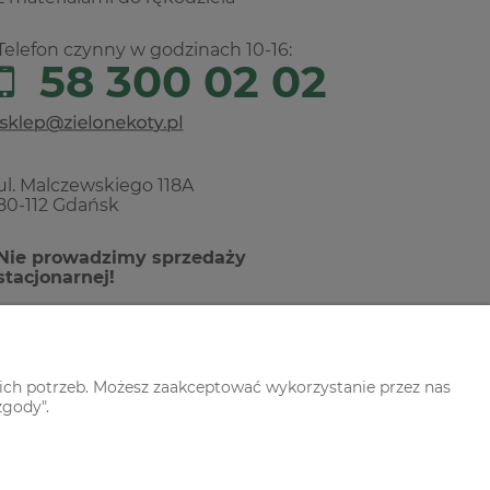
Telefon czynny w godzinach 10-16:
58 300 02 02
ul. Malczewskiego 118A
80-112 Gdańsk
Nie prowadzimy sprzedaży
stacjonarnej!
ich potrzeb. Możesz zaakceptować wykorzystanie przez nas
zgody".