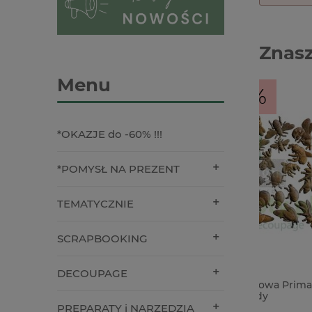
Znasz
Menu
-28%
*OKAZJE do -60% !!!
*POMYSŁ NA PREZENT
TEMATYCZNIE
SCRAPBOOKING
DECOUPAGE
Forma foremka silikonowa Prima
Baza HDF
Buzzing Beauties owady
pieniąd
20cm
PREPARATY i NARZĘDZIA