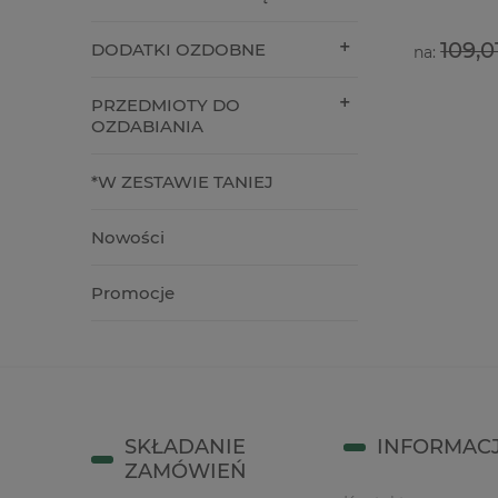
79,00 zł
109,01 zł
18,00 z
DODATKI OZDOBNE
Cena regularna:
do koszyka
do kos
PRZEDMIOTY DO
OZDABIANIA
*W ZESTAWIE TANIEJ
Nowości
Promocje
SKŁADANIE
INFORMAC
ZAMÓWIEŃ