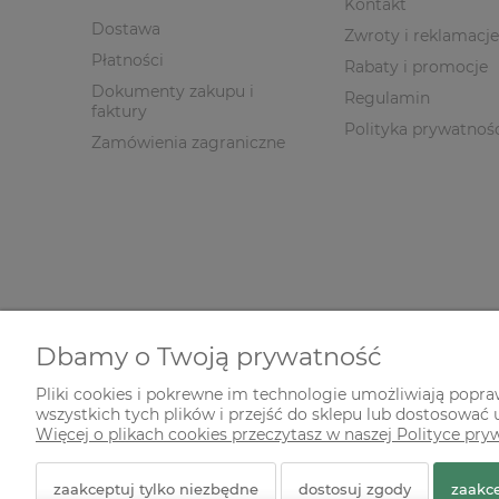
Kontakt
Dostawa
Zwroty i reklamacje
Płatności
Rabaty i promocje
Dokumenty zakupu i
Regulamin
faktury
Polityka prywatnoś
Zamówienia zagraniczne
Dbamy o Twoją prywatność
Pliki cookies i pokrewne im technologie umożliwiają popr
wszystkich tych plików i przejść do sklepu lub dostosować u
© 2026 zielonekoty.pl. Wszelkie prawa zastrzeżone.
Więcej o plikach cookies przeczytasz w naszej Polityce pry
Styl graficzny ShopGadget.pl
Sklep internetowy Shope
zaakceptuj tylko niezbędne
dostosuj zgody
zaakce