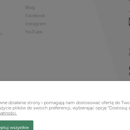
Blog
Facebook
Instagram
YouTube
ci
awne działanie strony i pomagają nam dostosować ofertę do Two
życie plików do swoich preferencji, wybierając opcję "Dostosuj 
watności.
r Premium
ptuj wszystkie