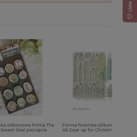
ima The
Forma foremka silikonowa Stamperia
Stempel +
ęcie
A5 Gear up for Christmas Cozy Houses
Framelits
domki