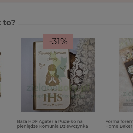
 to?
-31%
 Agateria Pudełko na
Forma foremka silikonowa Pr
ze Komunia Dziewczynka
Home Baker Sweet Seal piecz
słodycze kuchnia