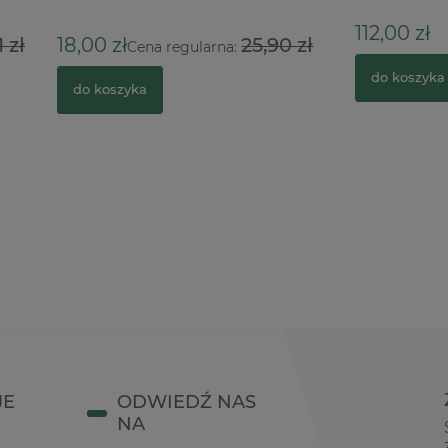
112,00 zł
ł
25,90 zł
Cena regularna:
do koszyka
zyka
JE
ODWIEDŹ NAS
NA