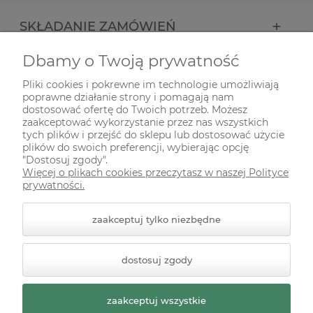
SKŁADANIE ZAMÓWIEŃ
Dbamy o Twoją prywatność
INFORMACJE
Pliki cookies i pokrewne im technologie umożliwiają
poprawne działanie strony i pomagają nam
ODWIEDŹ NAS NA
dostosować ofertę do Twoich potrzeb. Możesz
zaakceptować wykorzystanie przez nas wszystkich
tych plików i przejść do sklepu lub dostosować użycie
plików do swoich preferencji, wybierając opcję
"Dostosuj zgody".
Więcej o plikach cookies przeczytasz w naszej Polityce
prywatności.
zaakceptuj tylko niezbędne
© 2026 zielonekoty.pl. Wszelkie prawa zastrzeżone.
dostosuj zgody
Styl graficzny ShopGadget.pl
Sklep internetowy Shoper
Premium
zaakceptuj wszystkie