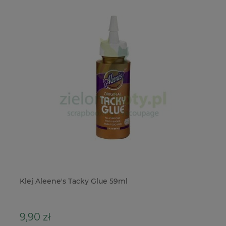
Klej Aleene's Tacky Glue 59ml
Do
Sw
9,90 zł
3