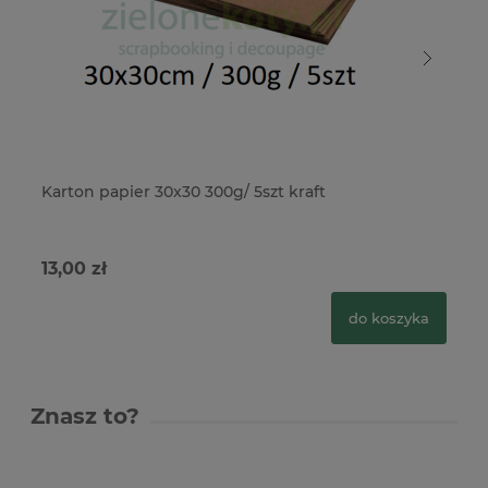
Karton papier 30x30 300g/ 5szt kraft
Ka
13,00 zł
5,
do koszyka
Znasz to?