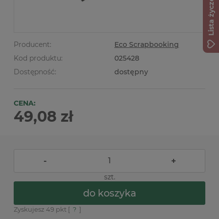
Lista życzeń
Producent:
Eco Scrapbooking
Kod produktu:
025428
Dostępność:
dostępny
CENA:
49,08 zł
-
+
szt.
do koszyka
Zyskujesz
49
pkt [
?
]