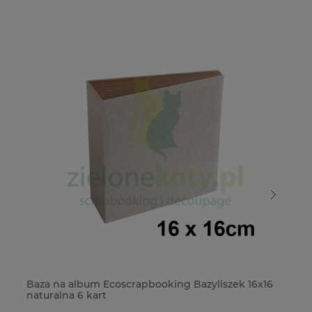
Baza na album Ecoscrapbooking Bazyliszek 16x16
Ba
naturalna 6 kart
bi