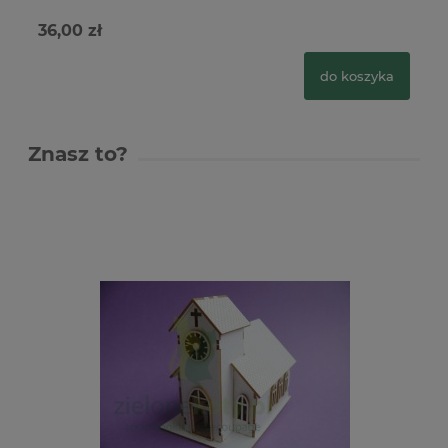
36,00 zł
34
do koszyka
Znasz to?