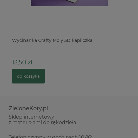
Wycinanka Crafty Moly 3D kapliczka
Sz
łą
13,50 zł
3
do koszyka
ZieloneKoty.pl
Sklep internetowy
z materiałami do rękodzieła
Telefon czynny w godzinach 10-16: