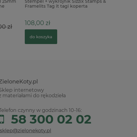
11 25mm
Stempel + wykrojnik Sizzix Stamps &
Wycinank
ne
Framelits Tag it tagi koperta
Klieliszki
108,00 zł
3,50 zł
00 zł
do koszyka
do kosz
ZieloneKoty.pl
Sklep internetowy
z materiałami do rękodzieła
Telefon czynny w godzinach 10-16:
58 300 02 02