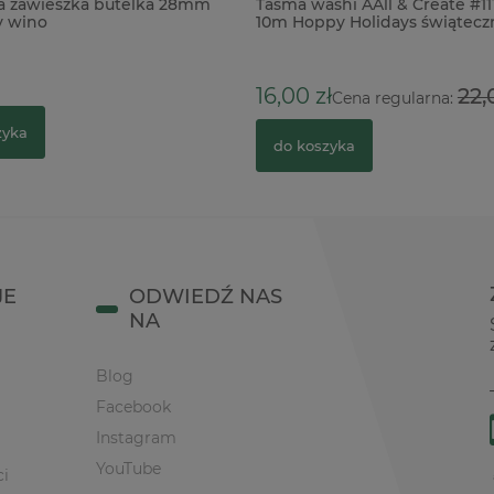
a zawieszka butelka 28mm
Taśma washi AAll & Create #1
y wino
10m Hoppy Holidays świątecz
zajączki
16,00 zł
22,
Cena regularna:
zyka
do koszyka
JE
ODWIEDŹ NAS
NA
Blog
Facebook
Instagram
YouTube
ci