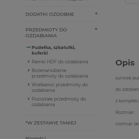
DODATKI OZDOBNE
PRZEDMIOTY DO
OZDABIANIA
Pudełka, szkatułki,
kuferki
Opis
Ramki HDF do ozdabiania
Bożenarodzenie
przedmioty do ozdabiania
surowe pud
Wielkanoc przedmioty do
do zdobien
ozdabiania
Pozostałe przedmioty do
z kompletu
ozdabiania
Rozmiar:
*W ZESTAWIE TANIEJ
rozmiar ze
Nowości