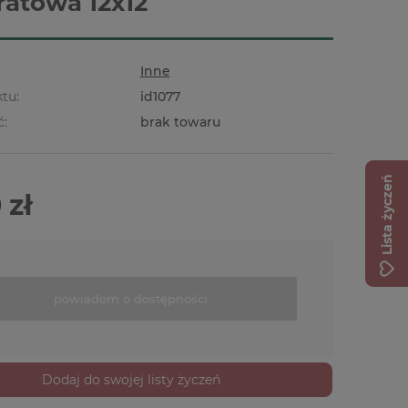
atowa 12x12
Inne
tu:
id1077
ć:
brak towaru
Lista życzeń
 zł
powiadom o dostępności
Dodaj do swojej listy życzeń