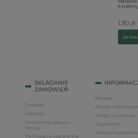
Forma foremka silikonowa piórka
Metalow
k.srebrn
17,90 zł
1,90 zł
do koszyka
do kos
SKŁADANIE
INFORMAC
ZAMÓWIEŃ
Kontakt
Dostawa
Zwroty i reklamacje
Płatności
Rabaty i promocje
Dokumenty zakupu i
Regulamin
faktury
Polityka prywatnoś
Zamówienia zagraniczne