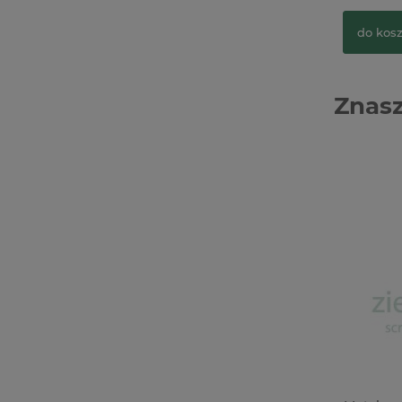
do kos
Znasz