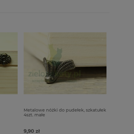
Metalowe nóżki do pudełek, szkatułek
Metalowe 
4szt. małe
szkatułki
9,90 zł
25,90 zł