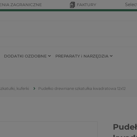
Selec
NIA ZAGRANICZNE
FAKTURY
DODATKI OZDOBNE
PREPARATY i NARZĘDZIA
zkatułki, kuferki
Pudełko drewniane szkatułka kwadratowa 12x12
Pudeł