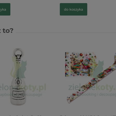
zyka
do koszyka
 to?