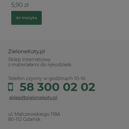
5,90 zł
2
do koszyka
ZieloneKoty.pl
Sklep internetowy
z materiałami do rękodzieła
Telefon czynny w godzinach 10-16:
58 300 02 02
ul. Malczewskiego 118A
80-112 Gdańsk