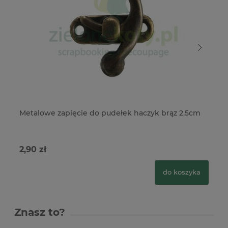
Metalowe zapięcie do pudełek haczyk brąz 2,5cm
Me
2,90 zł
2,
do koszyka
Znasz to?