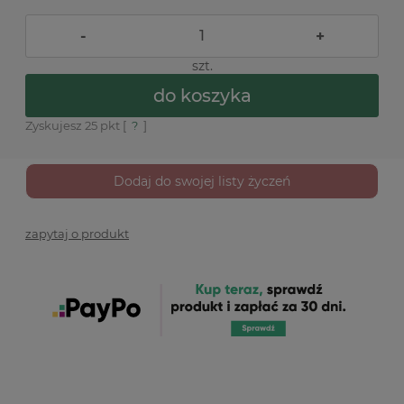
-
+
szt.
do koszyka
Zyskujesz
25
pkt [
?
]
Dodaj do swojej listy życzeń
zapytaj o produkt