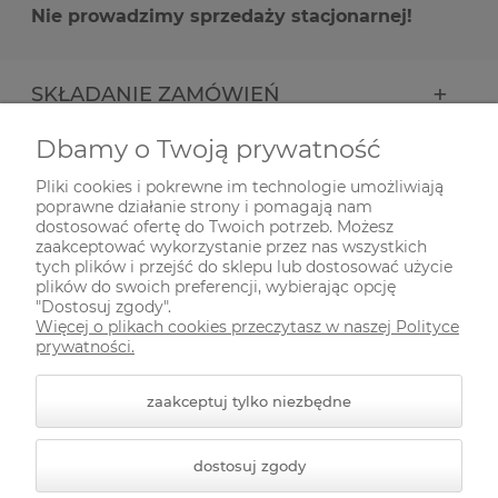
Nie prowadzimy sprzedaży stacjonarnej!
SKŁADANIE ZAMÓWIEŃ
Dbamy o Twoją prywatność
INFORMACJE
Pliki cookies i pokrewne im technologie umożliwiają
poprawne działanie strony i pomagają nam
ODWIEDŹ NAS NA
dostosować ofertę do Twoich potrzeb. Możesz
zaakceptować wykorzystanie przez nas wszystkich
tych plików i przejść do sklepu lub dostosować użycie
plików do swoich preferencji, wybierając opcję
"Dostosuj zgody".
Więcej o plikach cookies przeczytasz w naszej Polityce
prywatności.
zaakceptuj tylko niezbędne
© 2026 zielonekoty.pl. Wszelkie prawa zastrzeżone.
dostosuj zgody
Styl graficzny ShopGadget.pl
Sklep internetowy Shoper
Premium