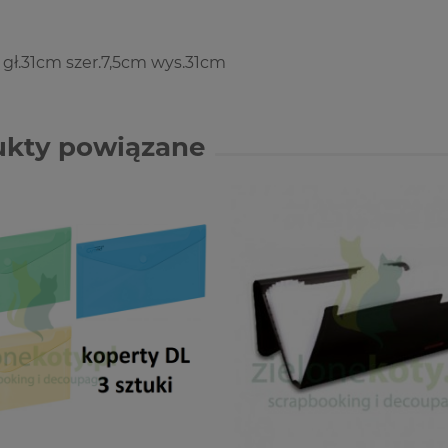
gł.31cm szer.7,5cm wys.31cm
ukty powiązane