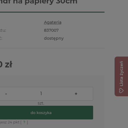
hdf na papiery 30cm
Agateria
tu:
837007
ć:
dostępny
 zł
Lista życzeń
-
+
szt.
do koszyka
jesz
24
pkt [
?
]