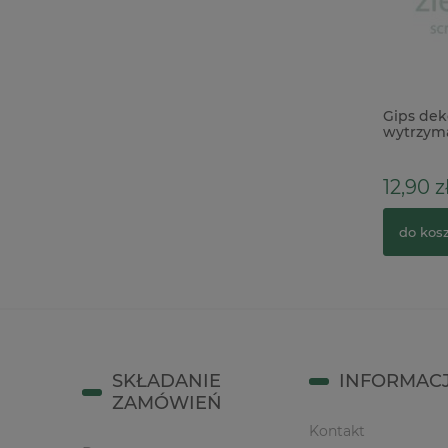
Wycinanka 3D Snipart Kamieniczka
Gips dek
11cm x
wytrzyma
10,90 zł
12,90 z
do koszyka
do kos
SKŁADANIE
INFORMAC
ZAMÓWIEŃ
Kontakt