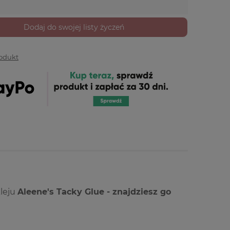
Dodaj do swojej listy życzeń
rodukt
kleju
Aleene's Tacky Glue - znajdziesz go