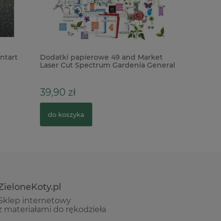
ntart
Dodatki papierowe 49 and Market
Dodatki T
Laser Cut Spectrum Gardenia General
Halloween
111szt
2cm
39,90 zł
39,00 z
do koszyka
do kosz
ZieloneKoty.pl
Sklep internetowy
z materiałami do rękodzieła