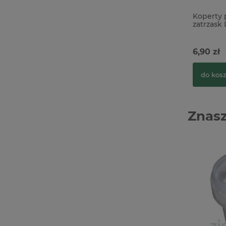
Koperty 
zatrzask 
6,90 zł
do kos
Znasz