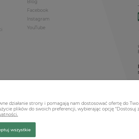
Blog
Facebook
Instagram
YouTube
ci
awne działanie strony i pomagają nam dostosować ofertę do Two
życie plików do swoich preferencji, wybierając opcję "Dostosuj 
watności.
r Premium
ptuj wszystkie