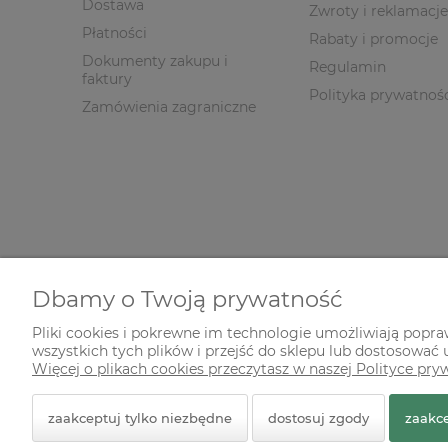
Dostawa
Zwroty i reklamacje
Płatności
Rabaty i promocje
Dokumenty zakupu i
Regulamin
faktury
Polityka prywatnoś
Zamówienia zagraniczne
Dbamy o Twoją prywatność
Pliki cookies i pokrewne im technologie umożliwiają popr
wszystkich tych plików i przejść do sklepu lub dostosować u
© 2026 zielonekoty.pl. Wszelkie prawa zastrzeżone.
Więcej o plikach cookies przeczytasz w naszej Polityce pry
Styl graficzny ShopGadget.pl
Sklep internetowy Shope
zaakceptuj tylko niezbędne
dostosuj zgody
zaakce