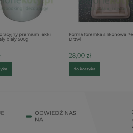
oracyjny premium lekki
Forma foremka silikonowa Pe
ły biały 500g
Drzwi
ł
28,00 zł
zyka
do koszyka
JE
ODWIEDŹ NAS
NA