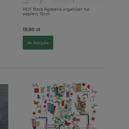
HDF Baza Agateria organizer na
HDF Baza 
papiery 15cm
8,5cm
19,90 zł
39,00 zł
do koszyka
do kosz