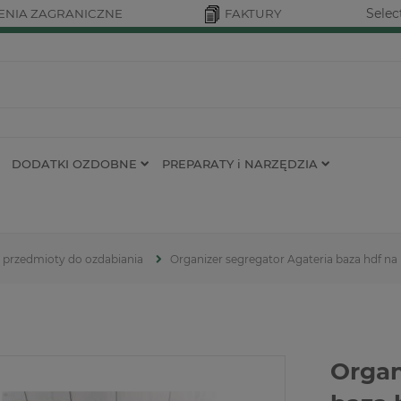
Selec
NIA ZAGRANICZNE
FAKTURY
DODATKI OZDOBNE
PREPARATY i NARZĘDZIA
 przedmioty do ozdabiania
Organizer segregator Agateria baza hdf n
Organ