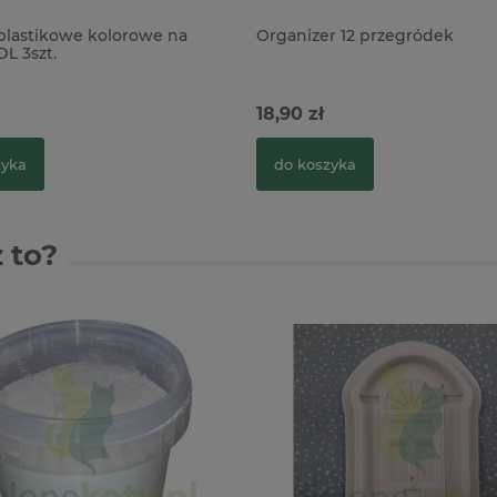
plastikowe kolorowe na
Organizer 12 przegródek
DL 3szt.
18,90 zł
zyka
do koszyka
 to?