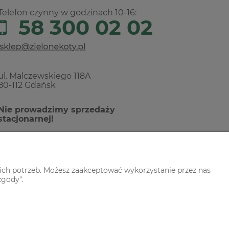
Telefon czynny w godzinach 10-16:
58 300 02 02
ul. Malczewskiego 118A
80-112 Gdańsk
Nie prowadzimy sprzedaży
stacjonarnej!
ich potrzeb. Możesz zaakceptować wykorzystanie przez nas
zgody".