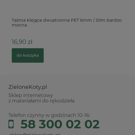
Taśma klejąca dwustronna PET 6mm / 50m bardzo
Tr
mocna
kw
16,90 zł
12
do koszyka
ZieloneKoty.pl
Sklep internetowy
z materiałami do rękodzieła
Telefon czynny w godzinach 10-16:
58 300 02 02