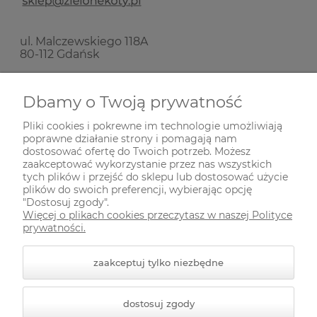
ul. Malczewskiego 118A
80-112 Gdańsk
Nie prowadzimy sprzedaży stacjonarnej!
Dbamy o Twoją prywatność
Pliki cookies i pokrewne im technologie umożliwiają
SKŁADANIE ZAMÓWIEŃ
poprawne działanie strony i pomagają nam
dostosować ofertę do Twoich potrzeb. Możesz
zaakceptować wykorzystanie przez nas wszystkich
INFORMACJE
tych plików i przejść do sklepu lub dostosować użycie
plików do swoich preferencji, wybierając opcję
"Dostosuj zgody".
Więcej o plikach cookies przeczytasz w naszej Polityce
ODWIEDŹ NAS NA
prywatności.
zaakceptuj tylko niezbędne
dostosuj zgody