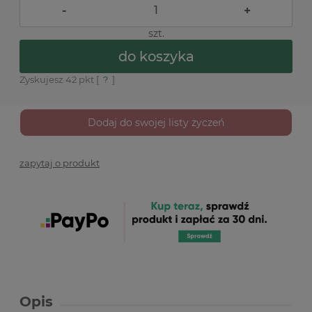
-
+
szt.
do koszyka
Zyskujesz
42
pkt [
?
]
Dodaj do swojej listy życzeń
zapytaj o produkt
Opis