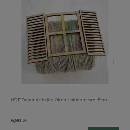
HDF Dekor Artistiko Okno z okiennicami 8cm
HD
6,90 zł
29