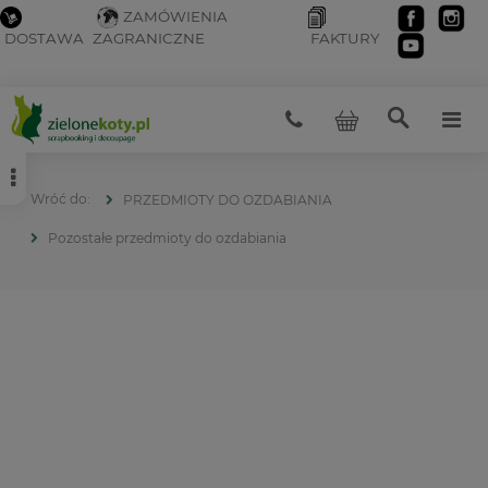
ZAMÓWIENIA
DOSTAWA
ZAGRANICZNE
FAKTURY
PRZEDMIOTY DO OZDABIANIA
Pozostałe przedmioty do ozdabiania