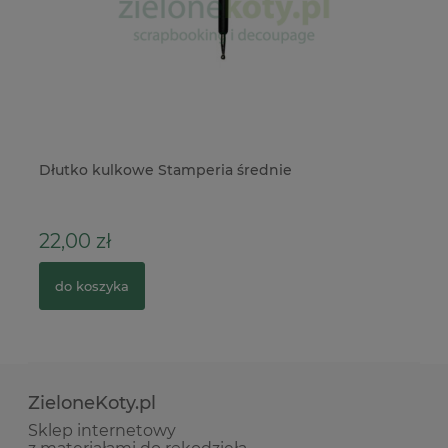
Dłutko kulkowe Stamperia średnie
Ta
Ho
22,00 zł
1
do koszyka
ZieloneKoty.pl
Sklep internetowy