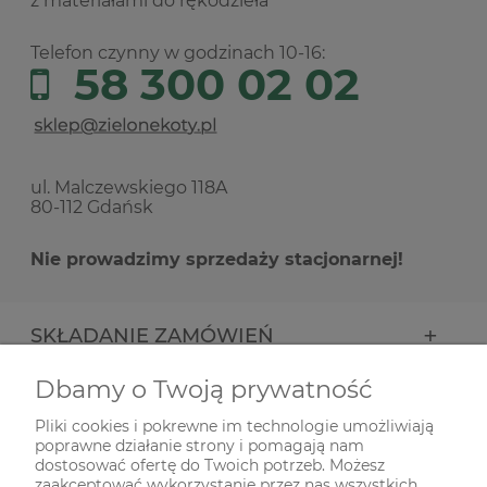
z materiałami do rękodzieła
Telefon czynny w godzinach 10-16:
58 300 02 02
ul. Malczewskiego 118A
80-112 Gdańsk
Nie prowadzimy sprzedaży stacjonarnej!
SKŁADANIE ZAMÓWIEŃ
Dbamy o Twoją prywatność
INFORMACJE
Pliki cookies i pokrewne im technologie umożliwiają
poprawne działanie strony i pomagają nam
ODWIEDŹ NAS NA
dostosować ofertę do Twoich potrzeb. Możesz
zaakceptować wykorzystanie przez nas wszystkich