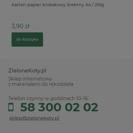
Karton papier brokatowy Srebrny A4 / 210g
Pu
21
3,90 zł
4
do koszyka
ZieloneKoty.pl
Sklep internetowy
z materiałami do rękodzieła
Telefon czynny w godzinach 10-16:
58 300 02 02