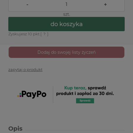
-
+
szt.
do koszyka
Zyskujesz
10
pkt [
?
]
Dodaj do swojej listy życzeń
zapytaj o produkt
Opis