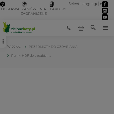
Select Language
▼
DOSTAWA
ZAMÓWIENIA
FAKTURY
ZAGRANICZNE
PRZEDMIOTY DO OZDABIANIA
Ramki HDF do ozdabiania