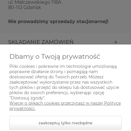
ul. Malczewskiego 118A
80-112 Gdańsk
Nie prowadzimy sprzedaży stacjonarnej!
SKŁADANIE ZAMÓWIEŃ
Dbamy o Twoją prywatność
INFORMACJE
Pliki cookies i pokrewne im technologie umożliwiają
poprawne działanie strony i pomagają nam
ODWIEDŹ NAS NA
dostosować ofertę do Twoich potrzeb. Możesz
zaakceptować wykorzystanie przez nas wszystkich
tych plików i przejść do sklepu lub dostosować użycie
plików do swoich preferencji, wybierając opcję
"Dostosuj zgody".
Więcej o plikach cookies przeczytasz w naszej Polityce
prywatności.
zaakceptuj tylko niezbędne