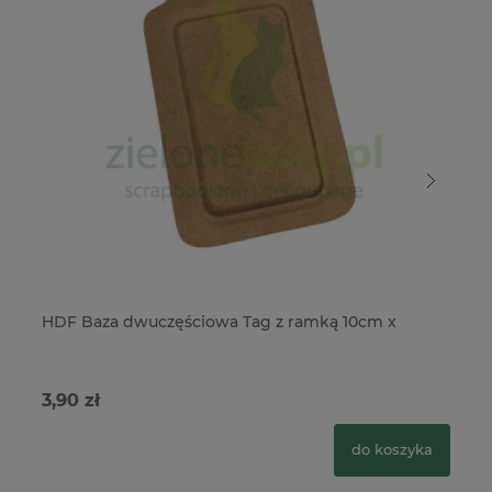
HDF Baza dwuczęściowa Tag z ramką 10cm x
HD
3,90 zł
10
do koszyka