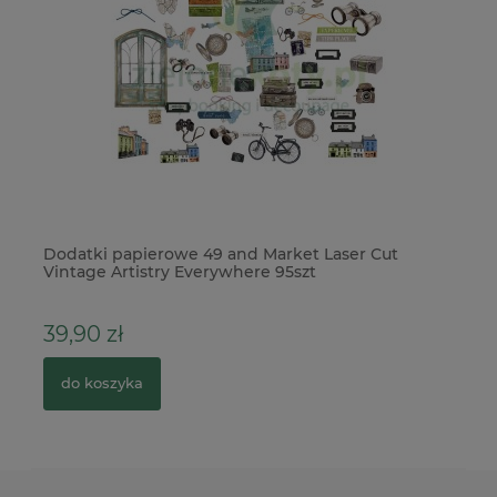
Dodatki papierowe 49 and Market Laser Cut
Ba
Vintage Artistry Everywhere 95szt
po
39,90 zł
1
do koszyka