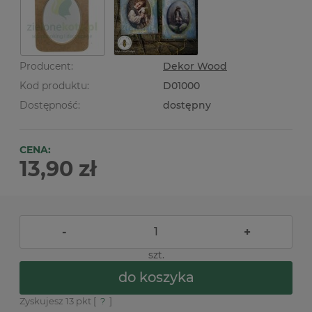
Producent:
Dekor Wood
Kod produktu:
D01000
Dostępność:
dostępny
CENA:
13,90 zł
-
+
szt.
do koszyka
Zyskujesz
13
pkt [
?
]