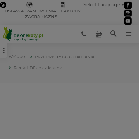
Select Language
▼
DOSTAWA
ZAMÓWIENIA
FAKTURY
ZAGRANICZNE
PRZEDMIOTY DO OZDABIANIA
Ramki HDF do ozdabiania