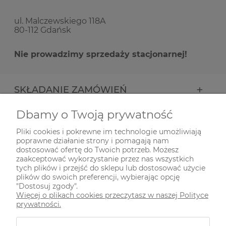
ul. Malczewskiego 118A
80-112 Gdańsk
Nie prowadzimy sprzedaży stacjonarnej!
SKŁADANIE ZAMÓWIEŃ
Dbamy o Twoją prywatność
INFORMACJE
Pliki cookies i pokrewne im technologie umożliwiają
poprawne działanie strony i pomagają nam
ODWIEDŹ NAS NA
dostosować ofertę do Twoich potrzeb. Możesz
zaakceptować wykorzystanie przez nas wszystkich
tych plików i przejść do sklepu lub dostosować użycie
plików do swoich preferencji, wybierając opcję
"Dostosuj zgody".
Więcej o plikach cookies przeczytasz w naszej Polityce
prywatności.