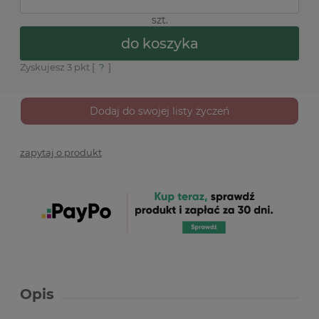
szt.
do koszyka
Zyskujesz
3
pkt [
?
]
Dodaj do swojej listy życzeń
zapytaj o produkt
Opis