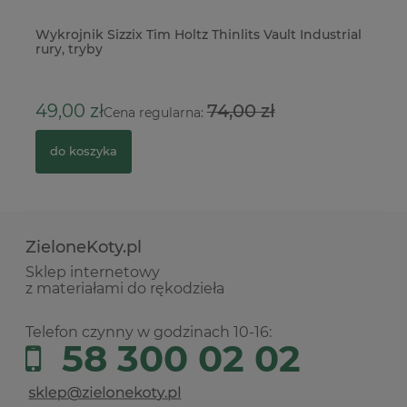
owy
Wykrojnik Sizzix Tim Holtz Thinlits Vault Industrial
Fo
rury, tryby
17
49,00 zł
74,00 zł
Cena regularna:
do koszyka
ZieloneKoty.pl
Sklep internetowy
z materiałami do rękodzieła
Telefon czynny w godzinach 10-16:
58 300 02 02