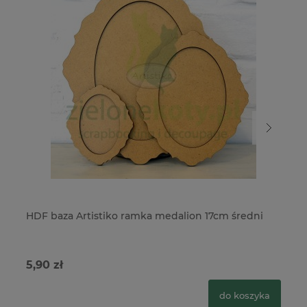
HDF baza Artistiko ramka medalion 17cm średni
HD
5,90 zł
7,
do koszyka