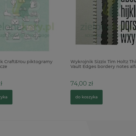
k Craft&You piktogramy
Wykrojnik Sizzix Tim Holtz Thi
cze
Vault Edges bordery notes al
ł
74,00 zł
zyka
do koszyka