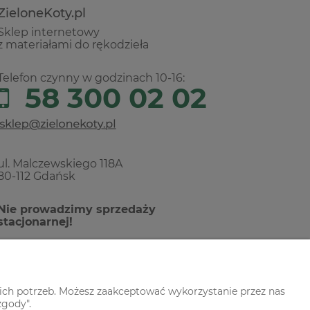
ZieloneKoty.pl
Sklep internetowy
z materiałami do rękodzieła
Telefon czynny w godzinach 10-16:
58 300 02 02
ul. Malczewskiego 118A
80-112 Gdańsk
Nie prowadzimy sprzedaży
stacjonarnej!
ich potrzeb. Możesz zaakceptować wykorzystanie przez nas
zgody".