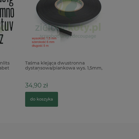
nlits
Taśma klejąca dwustronna
Nożyczki 
fabet
dystansowa/piankowa wys. 1,5mm,
Haberdash
6mm/50mb czarna
34,90 zł
58,90 z
do koszyka
do kosz