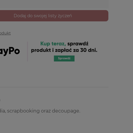
Dodaj do swojej listy życzeń
rodukt
m
a, scrapbooking oraz decoupage.