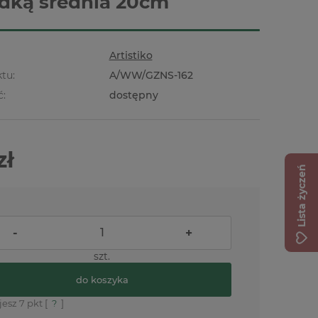
dką średnia 20cm
Artistiko
tu:
A/WW/GZNS-162
ć:
dostępny
zł
Lista życzeń
-
+
szt.
do koszyka
jesz
7
pkt [
?
]