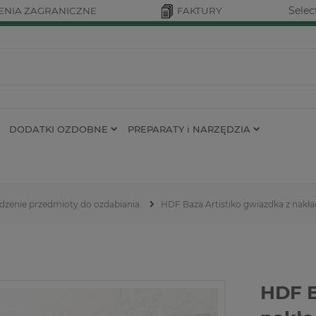
Selec
NIA ZAGRANICZNE
FAKTURY
DODATKI OZDOBNE
PREPARATY i NARZĘDZIA
dzenie przedmioty do ozdabiania
HDF Baza Artistiko gwiazdka z nakł
HDF B