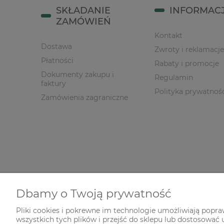
SKŁADANIE
INFORMAC
ZAMÓWIEŃ
Kontakt
Dostawa
Zwroty i reklamacje
Płatności
Rabaty i promocje
Dokumenty zakupu i
Regulamin
faktury
Polityka prywatnoś
Zamówienia zagraniczne
Dbamy o Twoją prywatność
Pliki cookies i pokrewne im technologie umożliwiają popr
wszystkich tych plików i przejść do sklepu lub dostosować u