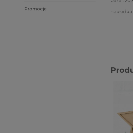
baza : 20
Promocje
nakładka:
Prod