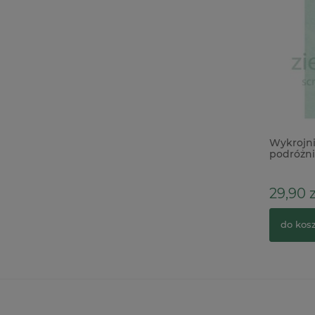
Forma foremka silikonowa Prima
Wykrojni
Buzzing Beauties owady
podróżni
29,90 z
79,00 zł
109,01 zł
Cena regularna:
do kos
do koszyka