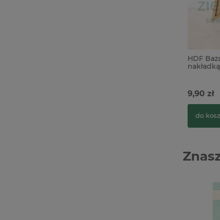
HDF Baza
nakładką
9,90 zł
do kos
Znasz