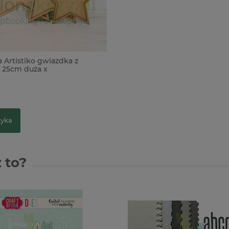
 Artistiko gwiazdka z
 25cm duża x
zyka
 to?