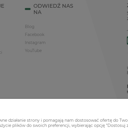
JE
ODWIEDŹ NAS
NA
Blog
Facebook
Instagram
YouTube
ci
awne działanie strony i pomagają nam dostosować ofertę do Two
życie plików do swoich preferencji, wybierając opcję "Dostosuj 