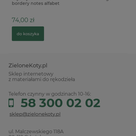
bordery notes alfabet
+ 
74,00 zł
4
do koszyka
ZieloneKoty.pl
Sklep internetowy
z materiałami do rękodzieła
Telefon czynny w godzinach 10-16:
58 300 02 02
ul. Malczewskiego 118A