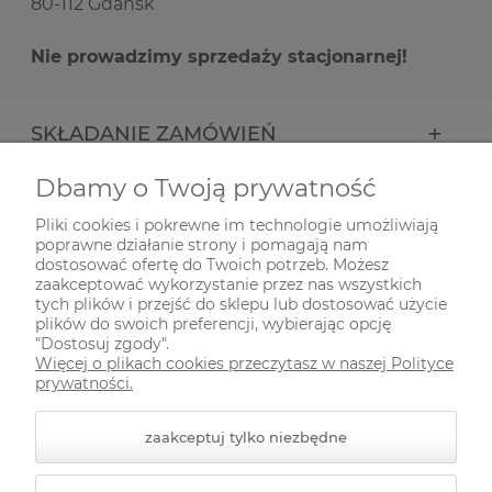
80-112 Gdańsk
Nie prowadzimy sprzedaży stacjonarnej!
SKŁADANIE ZAMÓWIEŃ
Dbamy o Twoją prywatność
INFORMACJE
Pliki cookies i pokrewne im technologie umożliwiają
poprawne działanie strony i pomagają nam
ODWIEDŹ NAS NA
dostosować ofertę do Twoich potrzeb. Możesz
zaakceptować wykorzystanie przez nas wszystkich
tych plików i przejść do sklepu lub dostosować użycie
plików do swoich preferencji, wybierając opcję
"Dostosuj zgody".
Więcej o plikach cookies przeczytasz w naszej Polityce
prywatności.
zaakceptuj tylko niezbędne
© 2026 zielonekoty.pl. Wszelkie prawa zastrzeżone.