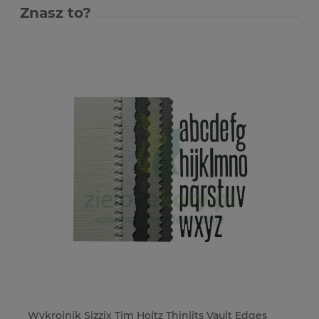
Znasz to?
Wykrojnik Sizzix Tim Holtz Thinlits Vault Edges
Ze