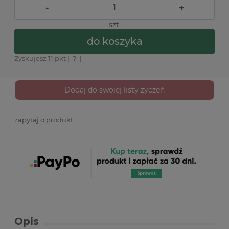
-
+
szt.
do koszyka
Zyskujesz
11
pkt [
?
]
Dodaj do swojej listy życzeń
zapytaj o produkt
Opis