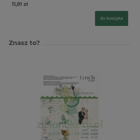
11,91 zł
12
do koszyka
Znasz to?