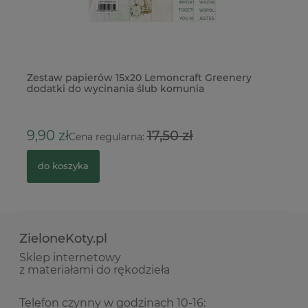
Zestaw papierów 15x20 Lemoncraft Greenery
Tr
dodatki do wycinania ślub komunia
kw
12
9,90 zł
17,50 zł
Cena regularna:
do koszyka
ZieloneKoty.pl
Sklep internetowy
z materiałami do rękodzieła
Telefon czynny w godzinach 10-16: