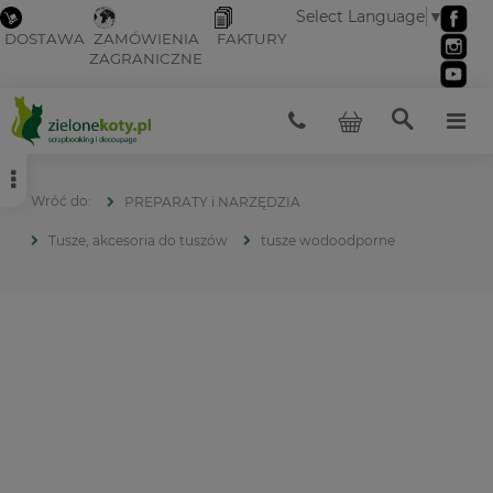
Select Language
▼
DOSTAWA
ZAMÓWIENIA
FAKTURY
ZAGRANICZNE
PREPARATY i NARZĘDZIA
Tusze, akcesoria do tuszów
tusze wodoodporne