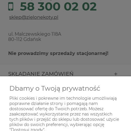
58 300 02 02
ul. Malczewskiego 118A
80-112 Gdańsk
Nie prowadzimy sprzedaży stacjonarnej!
SKŁADANIE ZAMÓWIEŃ
Dbamy o Twoją prywatność
INFORMACJE
Pliki cookies i pokrewne im technologie umożliwiają
poprawne działanie strony i pomagają nam
ODWIEDŹ NAS NA
dostosować ofertę do Twoich potrzeb. Możesz
zaakceptować wykorzystanie przez nas wszystkich
tych plików i przejść do sklepu lub dostosować użycie
plików do swoich preferencji, wybierając opcję
"Dostosuj zgody".