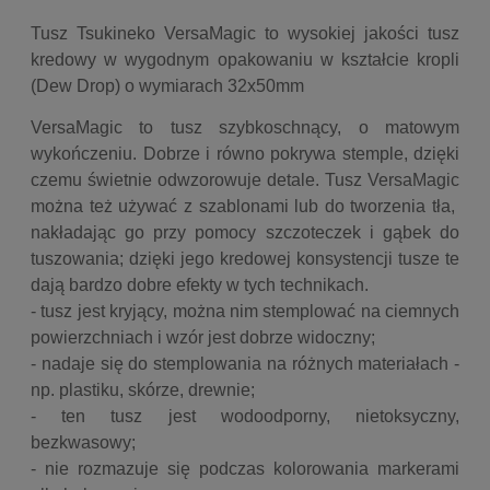
Tusz Tsukineko VersaMagic to wysokiej jakości tusz
kredowy w wygodnym opakowaniu w kształcie kropli
(Dew Drop) o wymiarach 32x50mm
VersaMagic to tusz szybkoschnący, o matowym
wykończeniu. Dobrze i równo pokrywa stemple, dzięki
czemu świetnie odwzorowuje detale. Tusz VersaMagic
można też używać z szablonami lub do tworzenia tła,
nakładając go przy pomocy szczoteczek i gąbek do
tuszowania; dzięki jego kredowej konsystencji tusze te
dają bardzo dobre efekty w tych technikach.
- tusz jest kryjący, można nim stemplować na ciemnych
powierzchniach i wzór jest dobrze widoczny;
- nadaje się do stemplowania na różnych materiałach -
np. plastiku, skórze, drewnie;
- ten tusz jest wodoodporny,
nietoksyczny,
bezkwasowy;
- nie rozmazuje się podczas kolorowania markerami