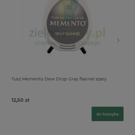
Tusz Memento Dew Drop Gray flannel szary
Tu
12,50 zł
37
do koszyka