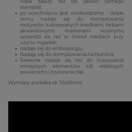
wiele zależy też od jakości samego
stempla);
po wyschnięciu jest wodoodporny - dzięki
temu nadaje się do stemplowania
motywów kolorowanych kredkami, farbami
akwarelowymi. markerami wodnymi;
sprawdzi się też w mixed mediach przy
użyciu mgiełek;
nadaje się do embossingu;
Nadaje się do stemplowania na tkaninie
Świetnie nadaje się też do tuszowania
mniejszych elementów lub większych
powierzchni (tworzenie tła)
Wymiary: pudełka ok 55x95mm