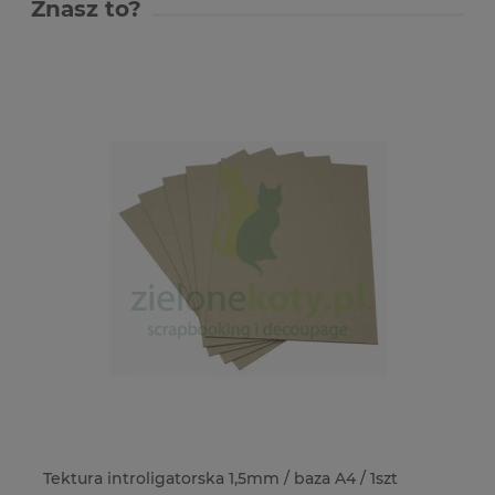
Znasz to?
ia
Tektura introligatorska 1,5mm / baza A4 / 1szt
Fo