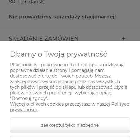
80-112 Gdańsk
Nie prowadzimy sprzedaży stacjonarnej!
SKŁADANIE ZAMÓWIEŃ
Dbamy o Twoją prywatność
INFORMACJE
Pliki cookies i pokrewne im technologie umożliwiają
poprawne działanie strony i pomagają nam
ODWIEDŹ NAS NA
dostosować ofertę do Twoich potrzeb. Możesz
zaakceptować wykorzystanie przez nas wszystkich
tych plików i przejść do sklepu lub dostosować użycie
plików do swoich preferencji, wybierając opcję
"Dostosuj zgody".
Więcej o plikach cookies przeczytasz w naszej Polityce
prywatności.
zaakceptuj tylko niezbędne
© 2026 zielonekoty.pl. Wszelkie prawa zastrzeżone.