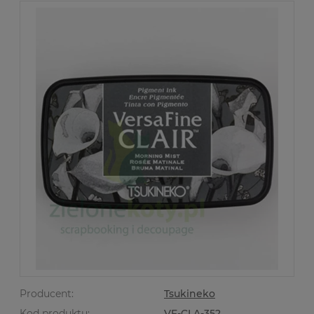
Producent:
Tsukineko
Kod produktu:
VF-CLA-352