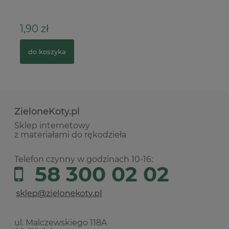
1,90 zł
1
do koszyka
ZieloneKoty.pl
Sklep internetowy
z materiałami do rękodzieła
Telefon czynny w godzinach 10-16:
58 300 02 02
ul. Malczewskiego 118A