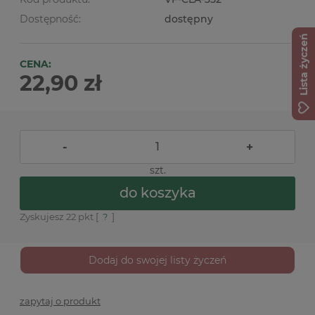
Dostępność:
dostępny
Lista życzeń
CENA:
22,90 zł
-
+
szt.
do koszyka
Zyskujesz
22
pkt [
?
]
Dodaj do swojej listy życzeń
zapytaj o produkt