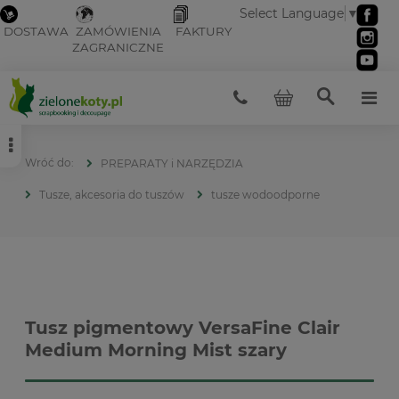
Select Language
▼
DOSTAWA
ZAMÓWIENIA
FAKTURY
ZAGRANICZNE
PREPARATY i NARZĘDZIA
Tusze, akcesoria do tuszów
tusze wodoodporne
Tusz pigmentowy VersaFine Clair
Medium Morning Mist szary