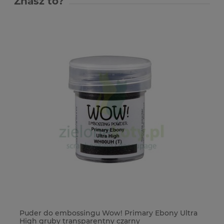
Znasz to?
owy
Puder do embossingu Wow! Primary Ebony Ultra
Fo
High gruby transparentny czarny
St