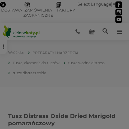
Select Language
▼
DOSTAWA
ZAMÓWIENIA
FAKTURY
ZAGRANICZNE
PREPARATY i NARZĘDZIA
Tusze, akcesoria do tuszów
tusze wodne distress
tusze distress oxide
Tusz Distress Oxide Dried Marigold
pomarańczowy