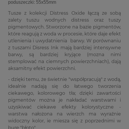
poduszeczki: 55x55mm
Tusze z kolekcji Distress Oxide łączą ze sobą
zalety tuszu wodnych distress oraz tuszy
pigmentowych. Stworzone na bazie pigmentów,
które reagują z woda w procesie, które daje efekt
utlenienia i uwydatnienia barwy. W porównaniu
z tuszami Disress Ink mają bardziej intensywne
barwy, są bardziej kryjące (mozna nimi
stemplować na ciemnych powierzchniach), dają
aksamitny efekt powierzchni.
- dzięki temu, że świetnie "współpracują" z wodą,
idealnie nadają się do łatwego tworzenia
ciekawego, kolorowego tła; dzięki zawartości
pigmentów można je nakładać warstwami i
uzyskiwać ciekawe efekty kolorystyczne -
warstwa nałożona na wierzch ma wyraźnie
widoczny kolor, ie miesza się z poprzednimi w
bure "błoto"