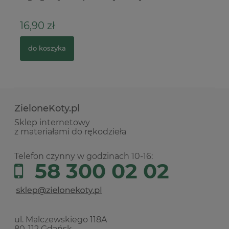
16,90 zł
6
do koszyka
ZieloneKoty.pl
Sklep internetowy
z materiałami do rękodzieła
Telefon czynny w godzinach 10-16:
58 300 02 02
ul. Malczewskiego 118A
80-112 Gdańsk