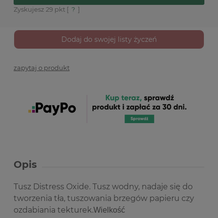
Zyskujesz
29
pkt [
?
]
Dodaj do swojej listy życzeń
zapytaj o produkt
Opis
Tusz Distress Oxide. Tusz wodny, nadaje się do
tworzenia tła, tuszowania brzegów papieru czy
ozdabiania tekturek.
Wielkość