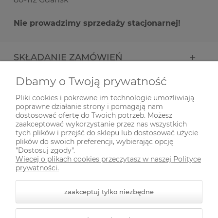
Nie prowadzimy sprzedaży stacjonarnej!
SKŁADANIE ZAMÓWIEŃ
Dbamy o Twoją prywatność
INFORMACJE
Pliki cookies i pokrewne im technologie umożliwiają
poprawne działanie strony i pomagają nam
ODWIEDŹ NAS NA
dostosować ofertę do Twoich potrzeb. Możesz
zaakceptować wykorzystanie przez nas wszystkich
tych plików i przejść do sklepu lub dostosować użycie
plików do swoich preferencji, wybierając opcję
"Dostosuj zgody".
Więcej o plikach cookies przeczytasz w naszej Polityce
prywatności.
zaakceptuj tylko niezbędne
© 2026 zielonekoty.pl. Wszelkie prawa zastrzeżone.