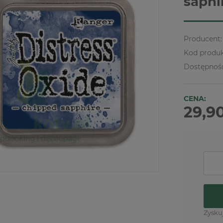
saphi
Producent:
Kod produk
Dostępnoś
CENA:
29,90
Zysku