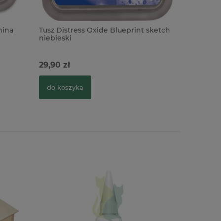
hina
Tusz Distress Oxide Blueprint sketch
Tusz Dist
niebieski
niebieski
29,90 zł
29,91 zł
do koszyka
do kosz