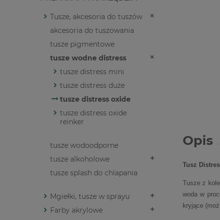
Tusze, akcesoria do tuszów
akcesoria do tuszowania
tusze pigmentowe
tusze wodne distress
tusze distress mini
tusze distress duże
tusze distress oxide
tusze distress oxide
reinker
Opis
tusze wodoodporne
tusze alkoholowe
Tusz Distre
tusze splash do chlapania
Tusze z kole
woda w proce
Mgiełki, tusze w sprayu
kryjące (moż
Farby akrylowe