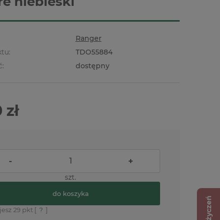
re niebieski
Ranger
tu:
TDO55884
ć:
dostępny
 zł
-
+
szt.
do koszyka
Lista życzeń
jesz
29
pkt [
?
]