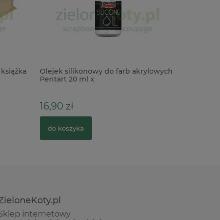
książka
Olejek silikonowy do farb akrylowych
Dodatki 
Pentart 20 ml x
Laser Cut
16,90 zł
39,00 z
do koszyka
do kosz
ZieloneKoty.pl
Sklep internetowy