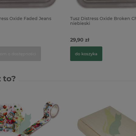
tress Oxide Faded Jeans
Tusz Distress Oxide Broken C
niebieski
29,90 zł
om o dostępności
do koszyka
 to?