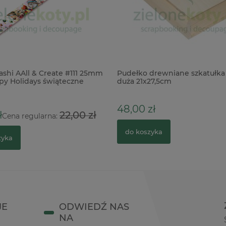
shi AAll & Create #111 25mm
Pudełko drewniane szkatułka 
y Holidays świąteczne
duża 21x27,5cm
48,00 zł
ł
22,00 zł
Cena regularna:
do koszyka
zyka
JE
ODWIEDŹ NAS
NA