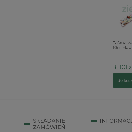
Forma foremka silikonowa piórka
Taśma wa
10m Hopp
zajączki
17,90 zł
16,00 z
do koszyka
do kos
SKŁADANIE
INFORMAC
ZAMÓWIEŃ