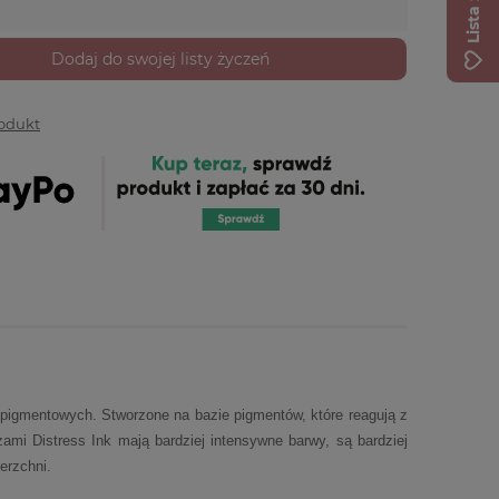
Dodaj do swojej listy życzeń
rodukt
y pigmentowych. Stworzone na bazie pigmentów, które reagują z
zami Distress Ink mają bardziej intensywne barwy, są bardziej
ierzchni.