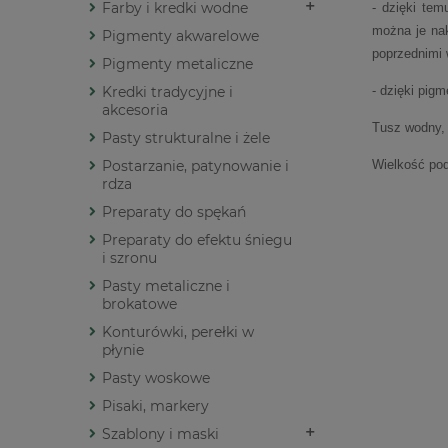
Farby i kredki wodne
- dzięki tem
można je nak
Pigmenty akwarelowe
poprzednimi 
Pigmenty metaliczne
Kredki tradycyjne i
- dzięki pig
akcesoria
Tusz wodny, 
Pasty strukturalne i żele
Postarzanie, patynowanie i
Wielkość po
rdza
Preparaty do spękań
Preparaty do efektu śniegu
i szronu
Pasty metaliczne i
brokatowe
Konturówki, perełki w
płynie
Pasty woskowe
Pisaki, markery
Szablony i maski