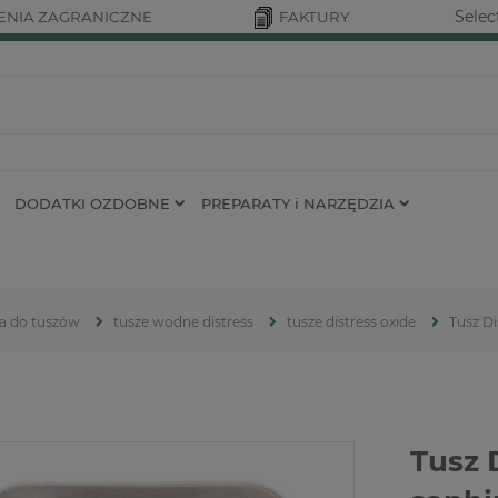
Selec
NIA ZAGRANICZNE
FAKTURY
DODATKI OZDOBNE
PREPARATY i NARZĘDZIA
ia do tuszów
tusze wodne distress
tusze distress oxide
Tusz Di
Tusz 