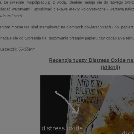
u, że świetnie "współpracują" z wodą, idealnie nadają się do łatwego twor
ładać warstwami i uzyskiwać ciekawe efekty kolorystyczne - warstwa nałoż
w bure "błoto"
mentom można też nimi stemplować na ciemnych powierzchniach - np. papierz
nadaje się do tworzenia tła, tuszowania brzegów papieru czy ozdabiania tekt
duszeczki: 55x55mm
Recenzja tuszy Distress Oxide n
(kliknij)