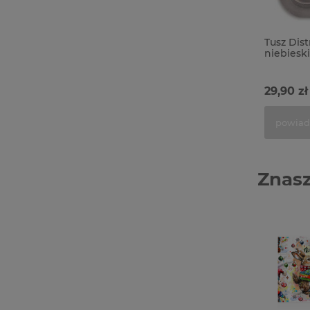
Tusz Dis
niebieski
29,90 zł
powiad
Znasz