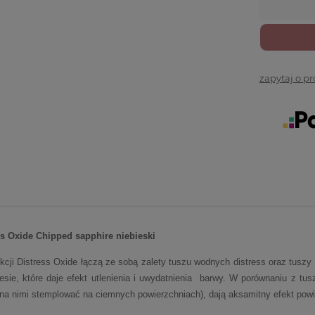
zapytaj o p
ss Oxide Chipped sapphire niebieski
kcji Distress Oxide łączą ze sobą zalety tuszu wodnych distress oraz tusz
sie, które daje efekt utlenienia i uwydatnienia barwy. W porównaniu z tus
na nimi stemplować na ciemnych powierzchniach), dają aksamitny efekt pow