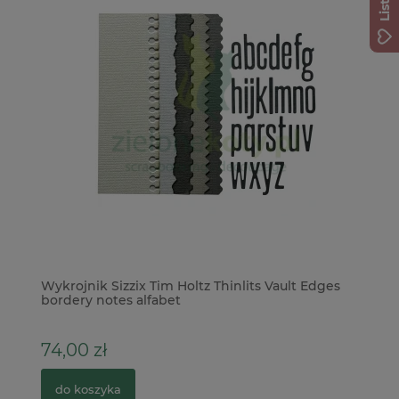
Wykrojnik Sizzix Tim Holtz Thinlits Vault Edges
Do
bordery notes alfabet
St
74,00 zł
2
do koszyka