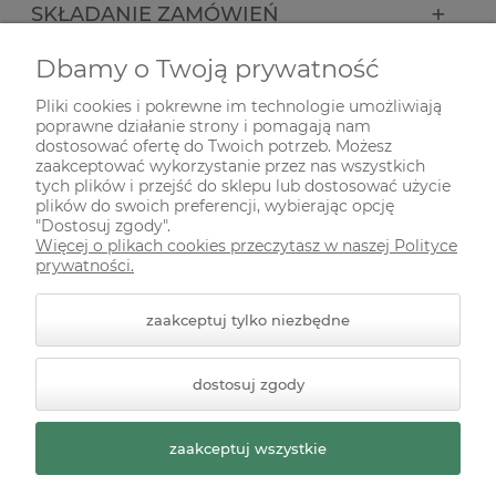
SKŁADANIE ZAMÓWIEŃ
Dbamy o Twoją prywatność
INFORMACJE
Pliki cookies i pokrewne im technologie umożliwiają
poprawne działanie strony i pomagają nam
ODWIEDŹ NAS NA
dostosować ofertę do Twoich potrzeb. Możesz
zaakceptować wykorzystanie przez nas wszystkich
tych plików i przejść do sklepu lub dostosować użycie
plików do swoich preferencji, wybierając opcję
"Dostosuj zgody".
Więcej o plikach cookies przeczytasz w naszej Polityce
prywatności.
zaakceptuj tylko niezbędne
© 2026 zielonekoty.pl. Wszelkie prawa zastrzeżone.
dostosuj zgody
Styl graficzny ShopGadget.pl
Sklep internetowy Shoper
Premium
zaakceptuj wszystkie