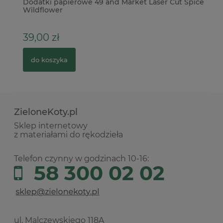
s
Dodatki papierowe 49 and Market Laser Cut Spice
Fo
Wildflower
39,00 zł
2
do koszyka
ZieloneKoty.pl
Sklep internetowy
z materiałami do rękodzieła
Telefon czynny w godzinach 10-16:
58 300 02 02
ul. Malczewskiego 118A