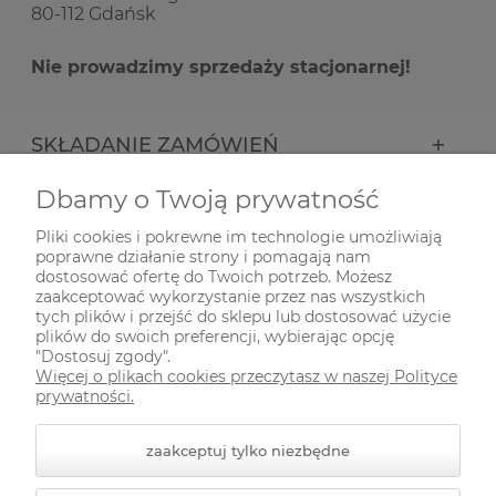
80-112 Gdańsk
Nie prowadzimy sprzedaży stacjonarnej!
SKŁADANIE ZAMÓWIEŃ
Dbamy o Twoją prywatność
INFORMACJE
Pliki cookies i pokrewne im technologie umożliwiają
poprawne działanie strony i pomagają nam
ODWIEDŹ NAS NA
dostosować ofertę do Twoich potrzeb. Możesz
zaakceptować wykorzystanie przez nas wszystkich
tych plików i przejść do sklepu lub dostosować użycie
plików do swoich preferencji, wybierając opcję
"Dostosuj zgody".
Więcej o plikach cookies przeczytasz w naszej Polityce
prywatności.
zaakceptuj tylko niezbędne