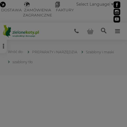
Select Language
▼
DOSTAWA
ZAMÓWIENIA
FAKTURY
ZAGRANICZNE
PREPARATY i NARZĘDZIA
Szablony i maski
szablony tło