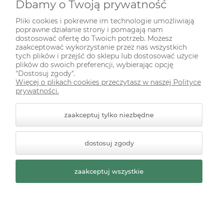
Dbamy o Twoją prywatność
INFORMACJE
Pliki cookies i pokrewne im technologie umożliwiają
poprawne działanie strony i pomagają nam
ODWIEDŹ NAS NA
dostosować ofertę do Twoich potrzeb. Możesz
zaakceptować wykorzystanie przez nas wszystkich
tych plików i przejść do sklepu lub dostosować użycie
plików do swoich preferencji, wybierając opcję
"Dostosuj zgody".
Więcej o plikach cookies przeczytasz w naszej Polityce
prywatności.
zaakceptuj tylko niezbędne
© 2026 zielonekoty.pl. Wszelkie prawa zastrzeżone.
dostosuj zgody
Styl graficzny ShopGadget.pl
Sklep internetowy Shoper
Premium
zaakceptuj wszystkie