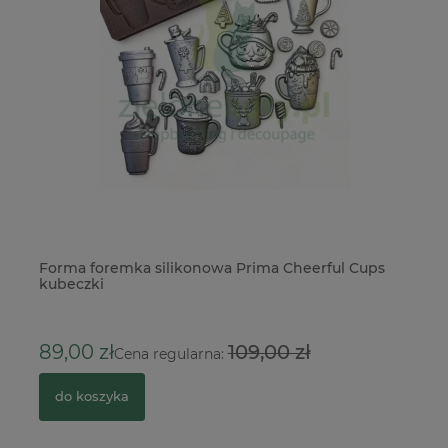
Forma foremka silikonowa Prima Cheerful Cups
Gu
kubeczki
cz
5
89,00 zł
109,00 zł
Cena regularna:
do koszyka