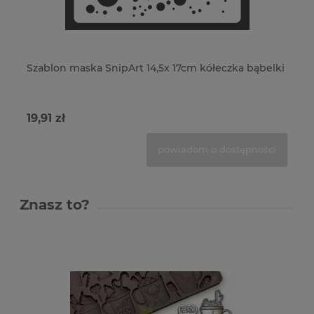
Szablon maska SnipArt 14,5x 17cm kółeczka bąbelki
Sz
pó
19,91 zł
59
powiadom o dostępności
Znasz to?