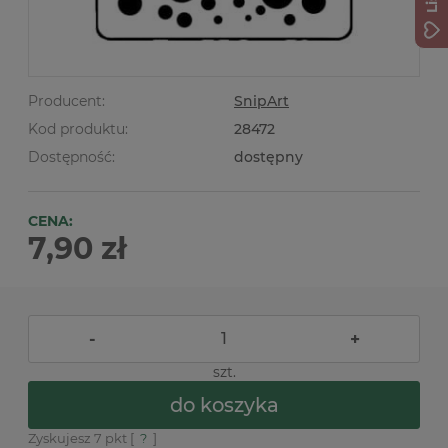
Producent:
SnipArt
Kod produktu:
28472
Dostępność:
dostępny
CENA:
7,90 zł
-
+
szt.
do koszyka
Zyskujesz
7
pkt [
?
]