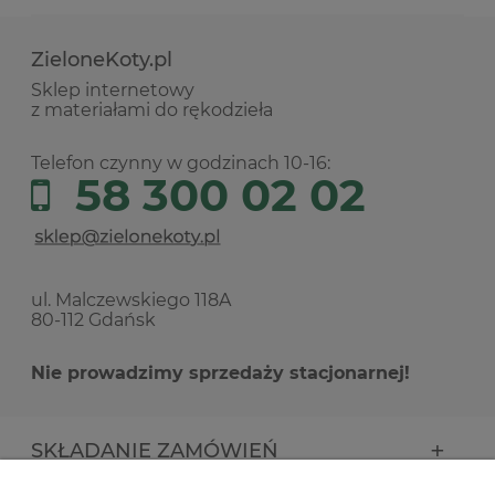
ZieloneKoty.pl
Sklep internetowy
z materiałami do rękodzieła
Telefon czynny w godzinach 10-16:
58 300 02 02
ul. Malczewskiego 118A
80-112 Gdańsk
Nie prowadzimy sprzedaży stacjonarnej!
SKŁADANIE ZAMÓWIEŃ