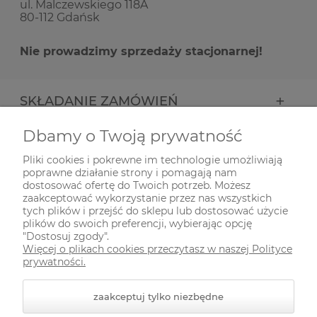
ul. Malczewskiego 118A
80-112 Gdańsk
Nie prowadzimy sprzedaży stacjonarnej!
SKŁADANIE ZAMÓWIEŃ
Dbamy o Twoją prywatność
INFORMACJE
Pliki cookies i pokrewne im technologie umożliwiają
poprawne działanie strony i pomagają nam
ODWIEDŹ NAS NA
dostosować ofertę do Twoich potrzeb. Możesz
zaakceptować wykorzystanie przez nas wszystkich
tych plików i przejść do sklepu lub dostosować użycie
plików do swoich preferencji, wybierając opcję
"Dostosuj zgody".
Więcej o plikach cookies przeczytasz w naszej Polityce
prywatności.
zaakceptuj tylko niezbędne