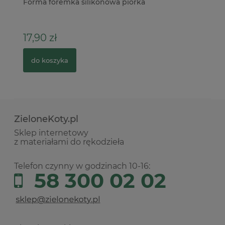
ne
Forma foremka silikonowa piórka
Fo
Vi
17,90 zł
6
do koszyka
ZieloneKoty.pl
Sklep internetowy
z materiałami do rękodzieła
Telefon czynny w godzinach 10-16:
58 300 02 02