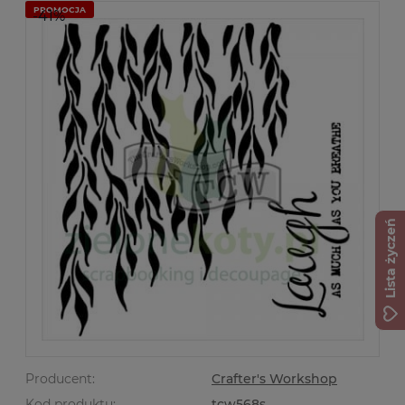
PROMOCJA
-41%
Lista życzeń
Producent:
Crafter's Workshop
Kod produktu:
tcw568s