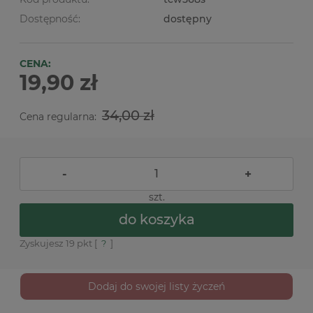
Dostępność:
dostępny
CENA:
19,90 zł
34,00 zł
Cena regularna:
-
+
szt.
do koszyka
Zyskujesz
19
pkt [
?
]
Dodaj do swojej listy życzeń