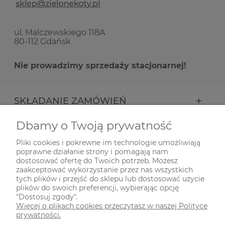
ul. Malczewskiego 118A
80-112 Gdańsk
Nie prowadzimy sprzedaży stacjonarnej!
SKŁADANIE ZAMÓWIEŃ
Dbamy o Twoją prywatność
INFORMACJE
Pliki cookies i pokrewne im technologie umożliwiają
poprawne działanie strony i pomagają nam
ODWIEDŹ NAS NA
dostosować ofertę do Twoich potrzeb. Możesz
zaakceptować wykorzystanie przez nas wszystkich
tych plików i przejść do sklepu lub dostosować użycie
plików do swoich preferencji, wybierając opcję
"Dostosuj zgody".
Więcej o plikach cookies przeczytasz w naszej Polityce
prywatności.