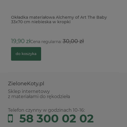
ć
Okładka materiałowa Alchemy of Art The Baby
Pu
33x70 cm niebieska w kropki
4
19,90 zł
30,00 zł
Cena regularna:
do koszyka
ZieloneKoty.pl
Sklep internetowy
z materiałami do rękodzieła
Telefon czynny w godzinach 10-16:
58 300 02 02