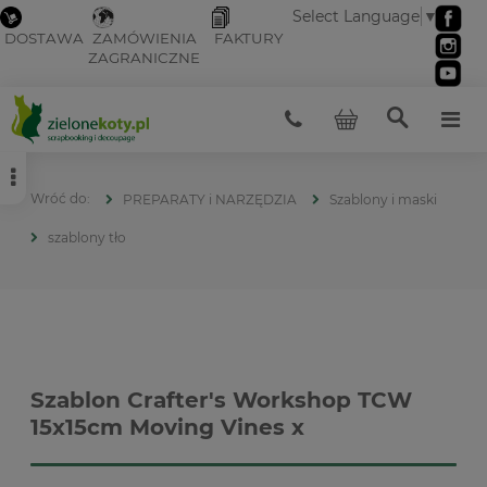
Select Language
▼
DOSTAWA
ZAMÓWIENIA
FAKTURY
ZAGRANICZNE
PREPARATY i NARZĘDZIA
Szablony i maski
szablony tło
Szablon Crafter's Workshop TCW
15x15cm Moving Vines x