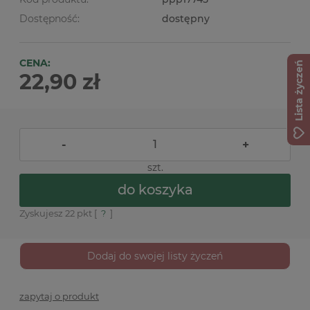
Dostępność:
dostępny
CENA:
Lista życzeń
22,90 zł
-
+
szt.
do koszyka
Zyskujesz
22
pkt [
?
]
Dodaj do swojej listy życzeń
zapytaj o produkt