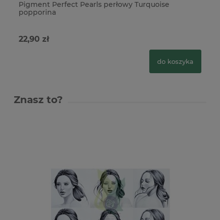
Pigment Perfect Pearls perłowy Turquoise
Pi
popporina
22,90 zł
22
do koszyka
Znasz to?