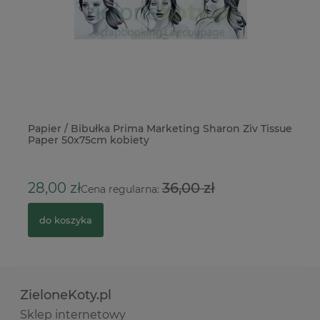
ie
Papier / Bibułka Prima Marketing Sharon Ziv Tissue
Bo
Paper 50x75cm kobiety
p
2
28,00 zł
36,00 zł
Cena regularna:
do koszyka
ZieloneKoty.pl
Sklep internetowy