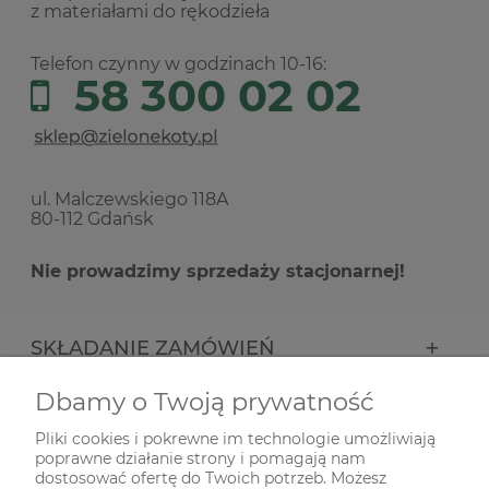
z materiałami do rękodzieła
Telefon czynny w godzinach 10-16:
58 300 02 02
ul. Malczewskiego 118A
80-112 Gdańsk
Nie prowadzimy sprzedaży stacjonarnej!
SKŁADANIE ZAMÓWIEŃ
Dbamy o Twoją prywatność
INFORMACJE
Pliki cookies i pokrewne im technologie umożliwiają
poprawne działanie strony i pomagają nam
ODWIEDŹ NAS NA
dostosować ofertę do Twoich potrzeb. Możesz