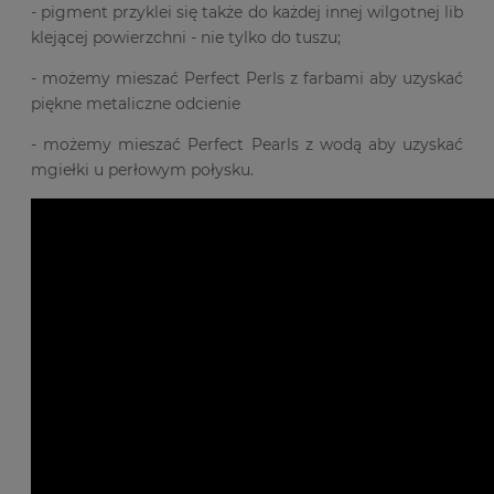
- pigment przyklei się także do każdej innej wilgotnej lib
klejącej powierzchni - nie tylko do tuszu;
- możemy mieszać Perfect Perls z farbami aby uzyskać
piękne metaliczne odcienie
- możemy mieszać Perfect Pearls z wodą aby uzyskać
mgiełki u perłowym połysku.