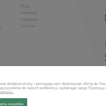
Blog
Facebook
Instagram
YouTube
ci
awne działanie strony i pomagają nam dostosować ofertę do Two
życie plików do swoich preferencji, wybierając opcję "Dostosuj 
watności.
r Premium
ptuj wszystkie