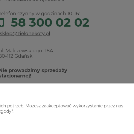
Telefon czynny w godzinach 10-16:
58 300 02 02
ul. Malczewskiego 118A
80-112 Gdańsk
Nie prowadzimy sprzedaży
stacjonarnej!
ich potrzeb. Możesz zaakceptować wykorzystanie przez nas
zgody".