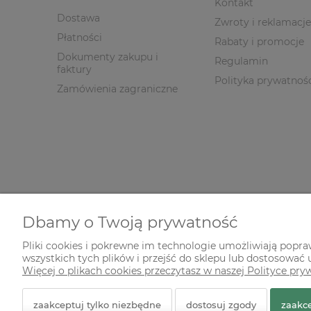
Kontakt
Dostawa
Zwroty i reklamacje
Płatności
Rabaty i promocje
Dokumenty zakupu i
Regulamin
faktury
Polityka prywatnoś
Zamówienia zagraniczne
Dbamy o Twoją prywatność
Pliki cookies i pokrewne im technologie umożliwiają popr
wszystkich tych plików i przejść do sklepu lub dostosować u
© 2026 zielonekoty.pl. Wszelkie prawa zastrzeżone.
Więcej o plikach cookies przeczytasz w naszej Polityce pry
Styl graficzny ShopGadget.pl
Sklep internetowy Shope
zaakceptuj tylko niezbędne
dostosuj zgody
zaakce