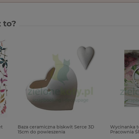
 to?
amiczna biskwit Serce 3D
Wycinanka tekturka Kreatyw
powieszenia
Pracownia Ślub 2025 Ramka G