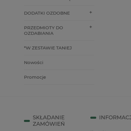
39,00 zł
18,00 z
DODATKI OZDOBNE
do koszyka
do kos
PRZEDMIOTY DO
OZDABIANIA
*W ZESTAWIE TANIEJ
Nowości
Promocje
SKŁADANIE
INFORMAC
ZAMÓWIEŃ