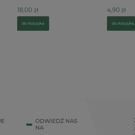
ł
4,90 zł
zyka
do koszyka
JE
ODWIEDŹ NAS
NA