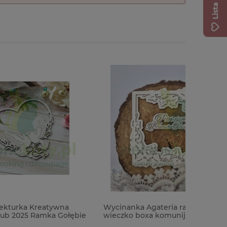
na
Wycinanka Agateria ramka na
Papier / 
ołębie
wieczko boxa komunijnego / kartkę /
Sharon Z
98mm
kobiety