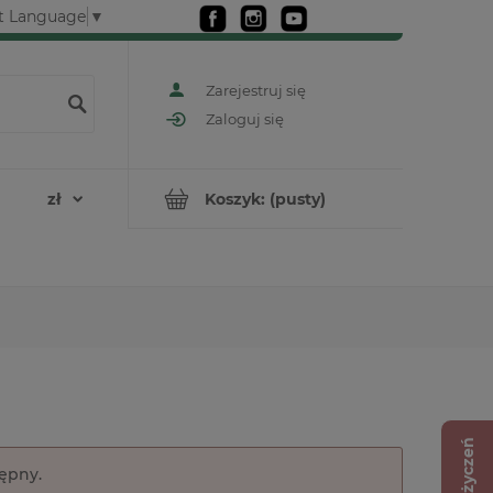
t Language
▼
Zarejestruj się
Zaloguj się
Koszyk:
(pusty)
Lista życzeń
tępny.