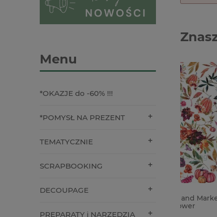
Znasz
Menu
*OKAZJE do -60% !!!
*POMYSŁ NA PREZENT
TEMATYCZNIE
SCRAPBOOKING
DECOUPAGE
Dodatki papierowe 49 and Market
Baza cer
Laser Cut Spice Wildflower
15cm do 
PREPARATY i NARZĘDZIA