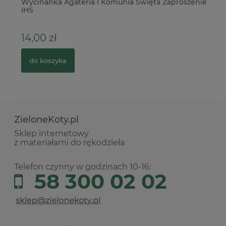
.
Wycinanka Agateria I Komunia Święta Zaproszenie
Pa
IHS
na
14,00 zł
1
do koszyka
ZieloneKoty.pl
Sklep internetowy
z materiałami do rękodzieła
Telefon czynny w godzinach 10-16:
58 300 02 02