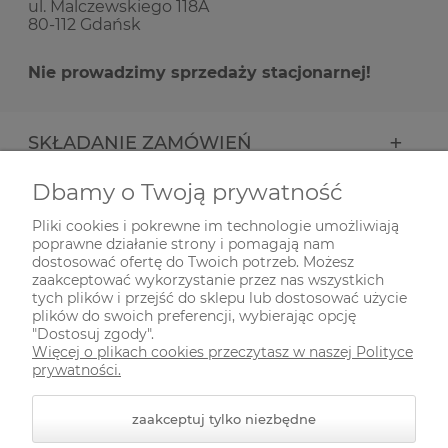
ul. Malczewskiego 118A
80-112 Gdańsk
Nie prowadzimy sprzedaży stacjonarnej!
SKŁADANIE ZAMÓWIEŃ
Dbamy o Twoją prywatność
INFORMACJE
Pliki cookies i pokrewne im technologie umożliwiają
poprawne działanie strony i pomagają nam
ODWIEDŹ NAS NA
dostosować ofertę do Twoich potrzeb. Możesz
zaakceptować wykorzystanie przez nas wszystkich
tych plików i przejść do sklepu lub dostosować użycie
plików do swoich preferencji, wybierając opcję
"Dostosuj zgody".
Więcej o plikach cookies przeczytasz w naszej Polityce
prywatności.
zaakceptuj tylko niezbędne