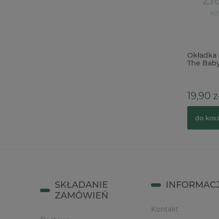
Forma foremka silikonowa Prima
Okładka 
Cheerful Cups kubeczki
The Baby
kropki
89,00 zł
109,00 zł
19,90 z
Cena regularna:
do koszyka
do kos
SKŁADANIE
INFORMAC
ZAMÓWIEŃ
Kontakt