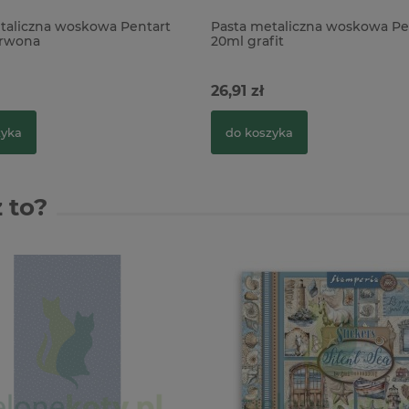
taliczna woskowa Pentart
Pasta metaliczna woskowa Pe
erwona
20ml grafit
26,91 zł
zyka
do koszyka
 to?