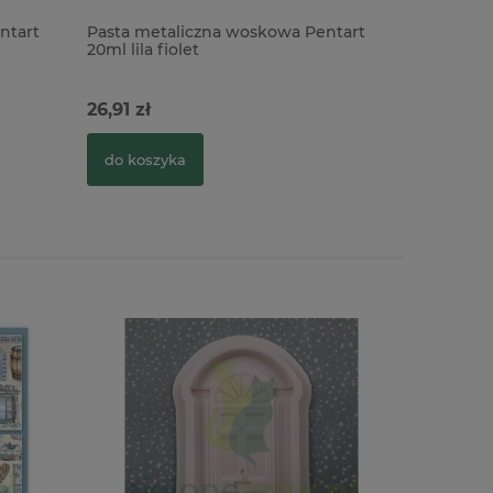
ntart
Pasta metaliczna woskowa Pentart
Pasta met
20ml lila fiolet
20ml mag
26,91 zł
26,91 zł
do koszyka
do kosz