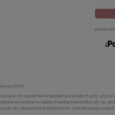
zapytaj o p
skowa 20ml
tywana do wypełniania spękań powstałych przy użyciu
 spękania wcieramy pastę miękką ściereczką lub np. rę
tywac do nadawania przedmiotom metalicznego połysk