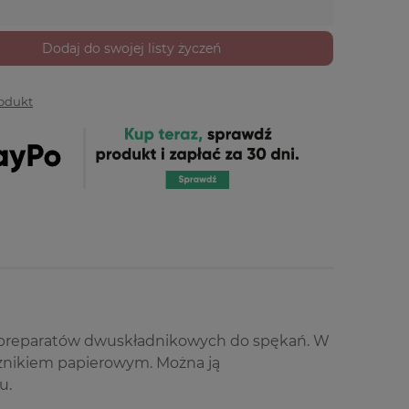
Dodaj do swojej listy życzeń
rodukt
 preparatów dwuskładnikowych do spękań. W
cznikiem papierowym. Można ją
u.