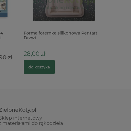
 4
Forma foremka silikonowa Pentart
Wycinank
i
Drzwi
komunia 
warstwo
28,00 zł
5,90 zł
90 zł
do koszyka
do kosz
ZieloneKoty.pl
Sklep internetowy
z materiałami do rękodzieła