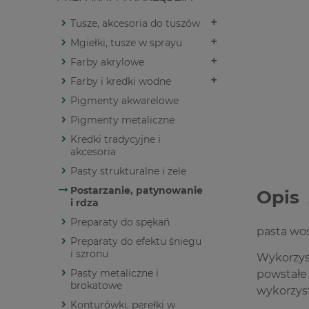
Tusze, akcesoria do tuszów
Mgiełki, tusze w sprayu
Farby akrylowe
Farby i kredki wodne
Pigmenty akwarelowe
Pigmenty metaliczne
Kredki tradycyjne i
akcesoria
Pasty strukturalne i żele
Postarzanie, patynowanie
Opis
i rdza
Preparaty do spękań
pasta wo
Preparaty do efektu śniegu
i szronu
Wykorzys
Pasty metaliczne i
powstałe
brokatowe
wykorzys
Konturówki, perełki w