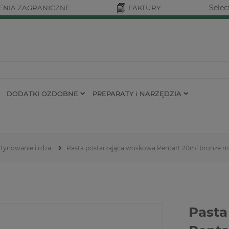
Selec
NIA ZAGRANICZNE
FAKTURY
DODATKI OZDOBNE
PREPARATY i NARZĘDZIA
atynowanie i rdza
Pasta postarzająca woskowa Pentart 20ml bronze m
Pasta