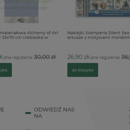
materiałowa Alchemy of Art
Naklejki Stamperia Silent Sea
 33x70 cm niebieska w
arkusze z motywami morskim
ł
30,00 zł
26,90 zł
36,
Cena regularna:
Cena regularna:
zyka
do koszyka
JE
ODWIEDŹ NAS
NA