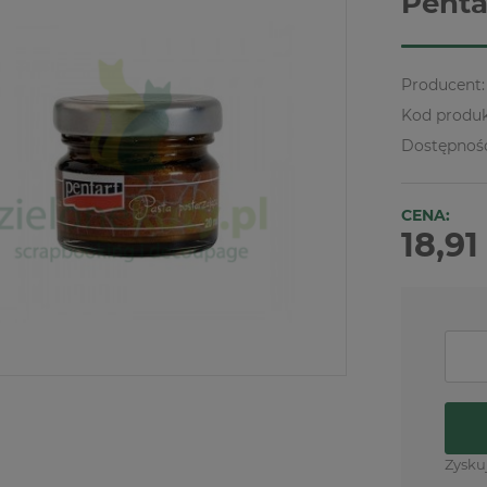
Penta
Producent:
Kod produk
Dostępnoś
CENA:
18,91 
Zysku