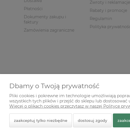
Dostawa
Zwroty i reklamacje
Płatności
Rabaty i promocje
Dokumenty zakupu i
Regulamin
faktury
Polityka prywatnoś
Zamówienia zagraniczne
Dbamy o Twoją prywatność
Pliki cookies i pokrewne im technologie umożliwiają popr
wszystkich tych plików i przejść do sklepu lub dostosować u
© 2026 zielonekoty.pl. Wszelkie prawa zastrzeżone.
Więcej o plikach cookies przeczytasz w naszej Polityce pry
Styl graficzny ShopGadget.pl
Sklep internetowy Shope
zaakceptuj tylko niezbędne
dostosuj zgody
zaakce