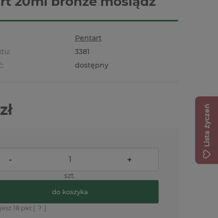
rt 20ml bronze mosiądz
Pentart
tu:
3381
ć:
dostępny
zł
Lista życzeń
-
+
szt.
do koszyka
jesz
18
pkt [
?
]