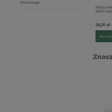
Promocje
Pasta me
20ml cz
26,91 zł
do kos
Znasz