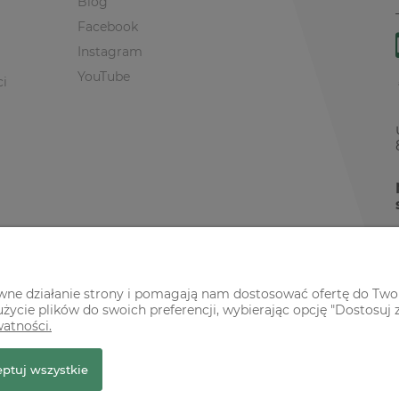
Blog
Facebook
Instagram
YouTube
ci
awne działanie strony i pomagają nam dostosować ofertę do Two
życie plików do swoich preferencji, wybierając opcję "Dostosuj 
watności.
r Premium
ptuj wszystkie