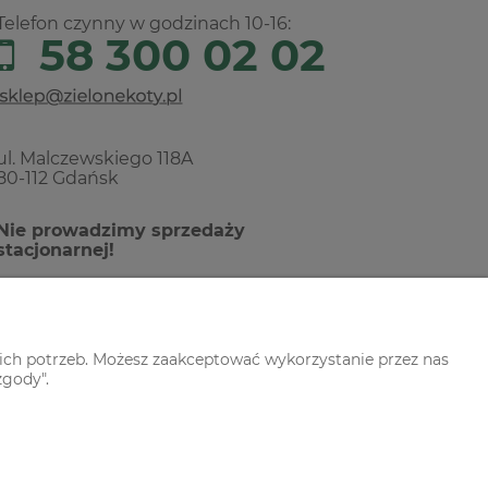
Telefon czynny w godzinach 10-16:
58 300 02 02
ul. Malczewskiego 118A
80-112 Gdańsk
Nie prowadzimy sprzedaży
stacjonarnej!
ich potrzeb. Możesz zaakceptować wykorzystanie przez nas
zgody".