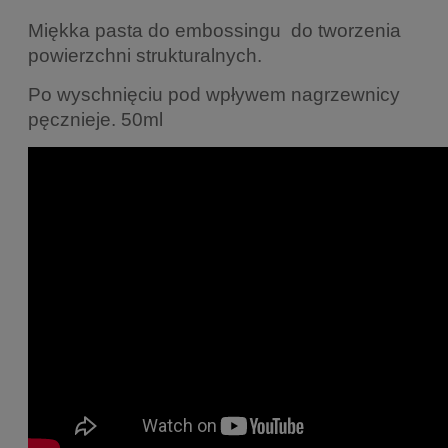
Miękka pasta do embossingu do tworzenia
powierzchni strukturalnych.
Po wyschnięciu pod wpływem nagrzewnicy
pęcznieje. 50ml