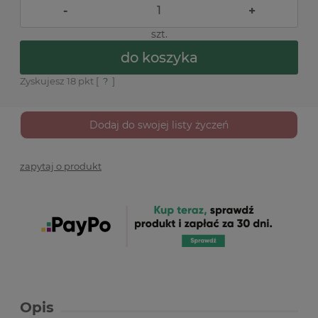
-
+
szt.
do koszyka
Zyskujesz
18
pkt [
?
]
Dodaj do swojej listy życzeń
zapytaj o produkt
Opis