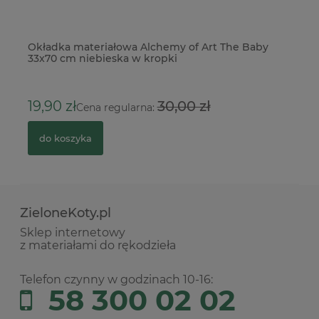
ck
Okładka materiałowa Alchemy of Art The Baby
Me
33x70 cm niebieska w kropki
ko
3
19,90 zł
30,00 zł
Cena regularna:
do koszyka
ZieloneKoty.pl
Sklep internetowy
z materiałami do rękodzieła
Telefon czynny w godzinach 10-16:
58 300 02 02