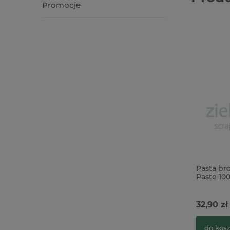
Promocje
Pasta br
Paste 100
32,90 zł
do kos