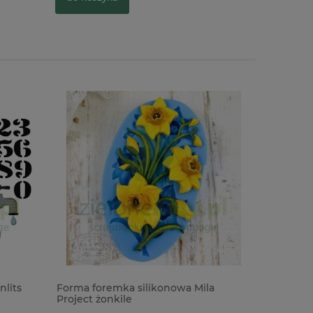
nlits
Forma foremka silikonowa Mila
Szablon 
Project żonkile
kwiaty zio