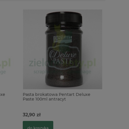
uxe
Pasta brokatowa Pentart Deluxe
Pasta bro
Paste 100ml antracyt
Paste 100
32,90 zł
32,90 zł
do koszyka
do kosz