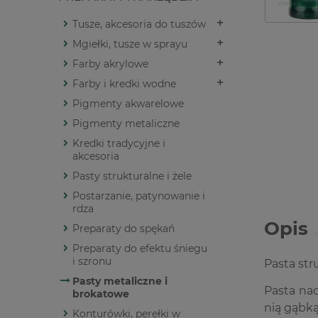
Tusze, akcesoria do tuszów
Mgiełki, tusze w sprayu
Farby akrylowe
Farby i kredki wodne
Pigmenty akwarelowe
Pigmenty metaliczne
Kredki tradycyjne i
akcesoria
Pasty strukturalne i żele
Postarzanie, patynowanie i
rdza
Opis
Preparaty do spękań
Preparaty do efektu śniegu
i szronu
Pasta st
Pasty metaliczne i
Pasta nad
brokatowe
nią gąbką
Konturówki, perełki w