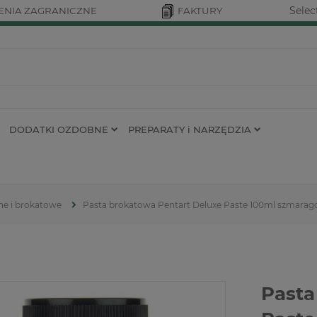
Selec
NIA ZAGRANICZNE
FAKTURY
DODATKI OZDOBNE
PREPARATY i NARZĘDZIA
ne i brokatowe
Pasta brokatowa Pentart Deluxe Paste 100ml szmarag
Pasta