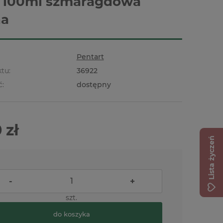
 100ml szmaragdowa
na
Pentart
tu:
36922
ć:
dostępny
 zł
Lista życzeń
-
+
szt.
do koszyka