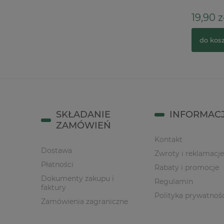
58,90 zł
19,90 z
do koszyka
do kos
SKŁADANIE
INFORMAC
ZAMÓWIEŃ
Kontakt
Dostawa
Zwroty i reklamacje
Płatności
Rabaty i promocje
Dokumenty zakupu i
Regulamin
faktury
Polityka prywatnoś
Zamówienia zagraniczne