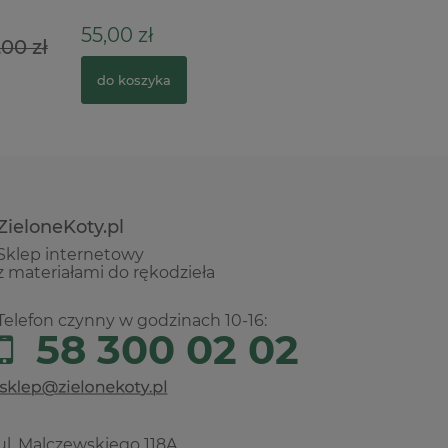
55,00 zł
34,00 z
,00 zł
do koszyka
do kosz
ZieloneKoty.pl
Sklep internetowy
z materiałami do rękodzieła
Telefon czynny w godzinach 10-16:
58 300 02 02
ul. Malczewskiego 118A