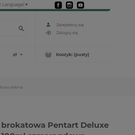
t Language
▼
Zarejestruj się
Zaloguj się
Koszyk:
(pusty)
dowa zielona
 brokatowa Pentart Deluxe