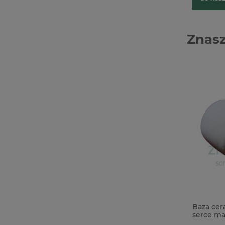
Znasz
Nożyczki Tonic Tim Studios Holtz
Baza cer
Haberdashery Scissors 5" w pudełku
serce ma