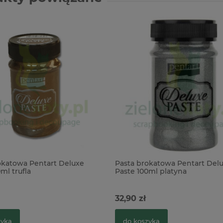
okatowa Pentart Deluxe
Pasta brokatowa Pentart Del
ml trufla
Paste 100ml platyna
32,90 zł
zyka
do koszyka