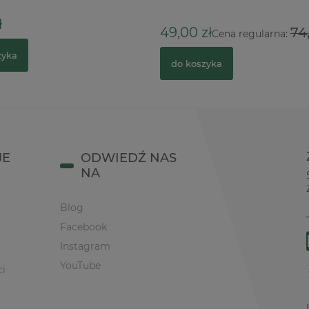
ł
49,00 zł
74
Cena regularna:
zyka
do koszyka
JE
ODWIEDŹ NAS
NA
Blog
Facebook
Instagram
YouTube
ci