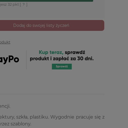
jesz
32
pkt [
?
]
Dodaj do swojej listy życzeń
rodukt
ncji.
ktury, szkła, plastiku. Wygodnie pracuje się z
rzez szablony.