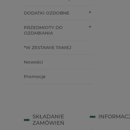
12,90 zł
16,00 z
DODATKI OZDOBNE
do koszyka
do kos
PRZEDMIOTY DO
OZDABIANIA
*W ZESTAWIE TANIEJ
Nowości
Promocje
SKŁADANIE
INFORMAC
ZAMÓWIEŃ