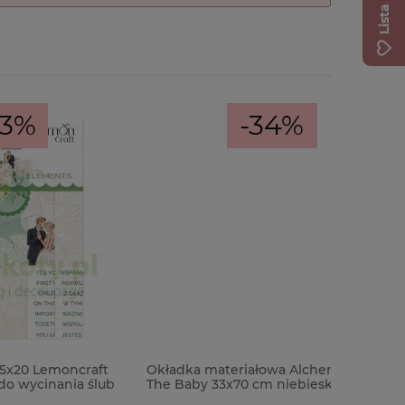
-34%
craft
Okładka materiałowa Alchemy of Art
Bon upom
a ślub
The Baby 33x70 cm niebieska w
wartości 
kropki