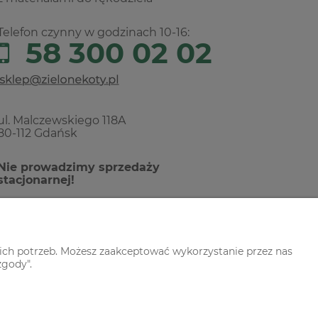
Telefon czynny w godzinach 10-16:
58 300 02 02
ul. Malczewskiego 118A
80-112 Gdańsk
Nie prowadzimy sprzedaży
stacjonarnej!
ich potrzeb. Możesz zaakceptować wykorzystanie przez nas
zgody".