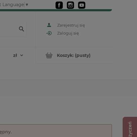
t Language
▼
Zarejestruj się
Zaloguj się
Koszyk:
(pusty)
Lista życzeń
tępny.