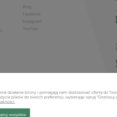
Blog
Facebook
Instagram
YouTube
ci
awne działanie strony i pomagają nam dostosować ofertę do Two
życie plików do swoich preferencji, wybierając opcję "Dostosuj 
watności.
r Premium
ptuj wszystkie