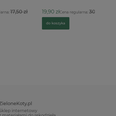
210,00 
0 zł
19,90 zł
30,00 zł
Cena regularna:
do kosz
do koszyka
ZieloneKoty.pl
Sklep internetowy
z materiałami do rękodzieła