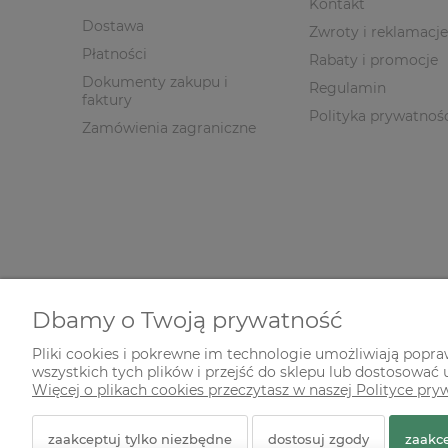
Kontakt
Dostawa
Zwroty i reklamacje
Płatności
Rabaty i promocje
Dokumenty zakupu i
Regulamin
faktury
Polityka prywatnoś
Zamówienia zagraniczne
Dbamy o Twoją prywatność
Pliki cookies i pokrewne im technologie umożliwiają popr
wszystkich tych plików i przejść do sklepu lub dostosować u
© 2026 zielonekoty.pl. Wszelkie prawa zastrzeżone.
Więcej o plikach cookies przeczytasz w naszej Polityce pry
Styl graficzny ShopGadget.pl
Sklep internetowy Shope
zaakceptuj tylko niezbędne
dostosuj zgody
zaakce