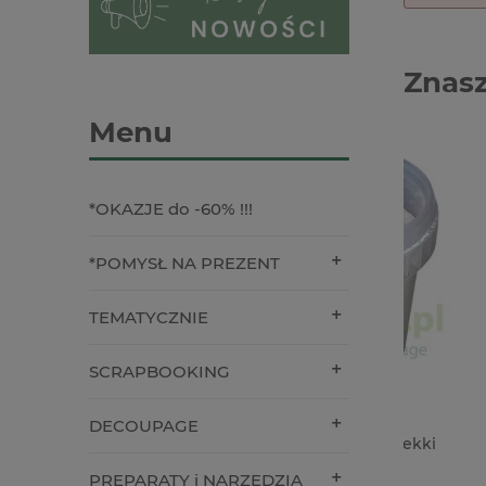
Znasz
Menu
*OKAZJE do -60% !!!
*POMYSŁ NA PREZENT
TEMATYCZNIE
SCRAPBOOKING
DECOUPAGE
Gips dekoracyjny premium lekki
Taśma wa
wytrzymały biały 500g
10m Hopp
zajączki
PREPARATY i NARZĘDZIA