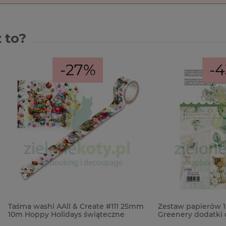
 to?
-27%
-43%
shi AAll & Create #111 25mm
Zestaw papierów 15x20 Lemon
y Holidays świąteczne
Greenery dodatki do wycinani
komunia