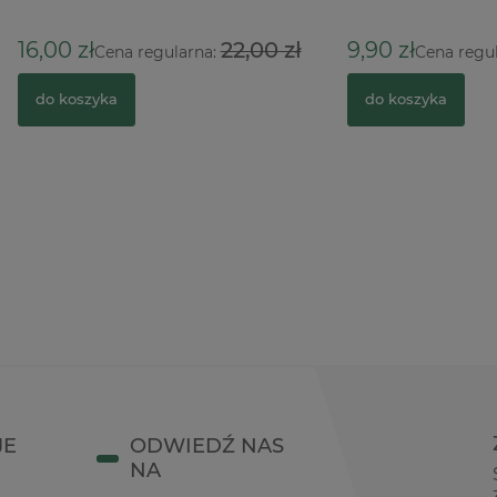
ł
22,00 zł
9,90 zł
17,5
Cena regularna:
Cena regularna:
zyka
do koszyka
JE
ODWIEDŹ NAS
NA