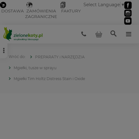
Select Language
▼
DOSTAWA
ZAMÓWIENIA
FAKTURY
ZAGRANICZNE
PREPARATY i NARZĘDZIA
Mgiełki, tusze w sprayu
Mgiełki Tim Holtz Distress Stain i Oxide