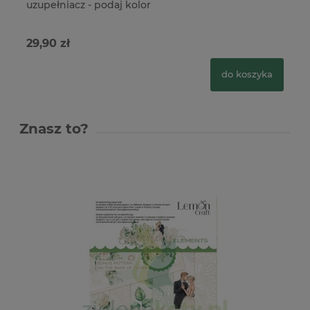
uzupełniacz - podaj kolor
Ph
29,90 zł
27
do koszyka
Znasz to?