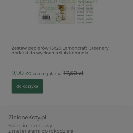
Zestaw papierów 15x20 Lemoncraft Greenery
Ok
dodatki do wycinania ślub komunia
33
9,90 zł
17,50 zł
1
Cena regularna:
do koszyka
ZieloneKoty.pl
Sklep internetowy
z materiałami do rękodzieła