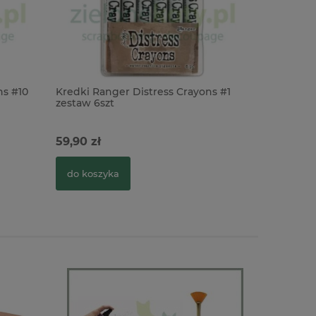
ns #10
Kredki Ranger Distress Crayons #1
Kredki Ra
zestaw 6szt
zestaw 6s
59,90 zł
59,90 zł
do koszyka
do kosz