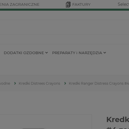
Selec
NIA ZAGRANICZNE
FAKTURY
DODATKI OZDOBNE
PREPARATY i NARZĘDZIA
 wodne
Kredki Distrees Crayons
Kredki Ranger Distress Crayons #4
Kredk