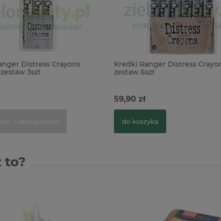
anger Distress Crayons
Kredki Ranger Distress Crayo
 zestaw 3szt
zestaw 6szt
59,90 zł
om o dostępności
do koszyka
 to?