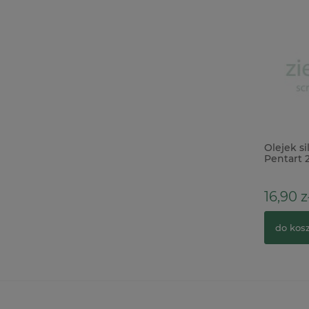
Podstawka stojak do jajka pisanki
Olejek s
3cm
Pentart 
2,90 zł
16,90 z
do koszyka
do kos