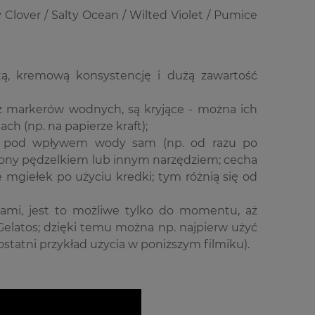
lover / Salty Ocean / Wilted Violet / Pumice
ą, kremową konsystencję i dużą zawartość
ż markerów wodnych, są kryjące - można ich
ch (np. na papierze kraft);
ę" pod wpływem wody sam (np. od razu po
zony pędzelkiem lub innym narzędziem; cecha
 mgiełek po użyciu kredki; tym różnią się od
cami, jest to możliwe tylko do momentu, aż
Gelatos; dzięki temu można np. najpierw użyć
statni przykład użycia w poniższym filmiku).