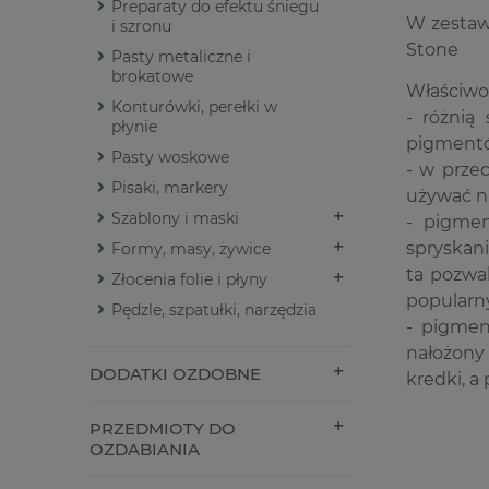
Preparaty do efektu śniegu
W zestawi
i szronu
Stone
Pasty metaliczne i
brokatowe
Właściwoś
Konturówki, perełki w
- różnią
płynie
pigmentó
Pasty woskowe
- w prze
Pisaki, markery
używać ni
Szablony i maski
- pigmen
spryskan
Formy, masy, żywice
ta pozwal
Złocenia folie i płyny
popularn
Pędzle, szpatułki, narzędzia
- pigmen
nałożony
DODATKI OZDOBNE
kredki, a
PRZEDMIOTY DO
OZDABIANIA