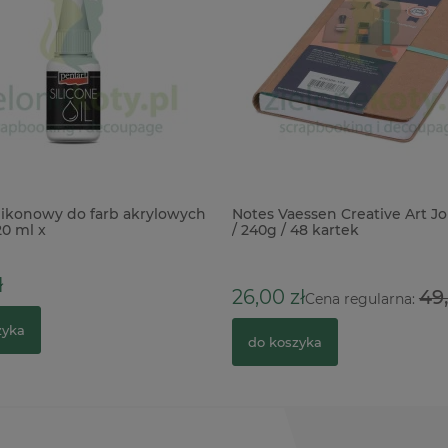
ilikonowy do farb akrylowych
Notes Vaessen Creative Art Jo
20 ml x
/ 240g / 48 kartek
ł
26,00 zł
49,
Cena regularna:
zyka
do koszyka