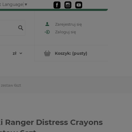
t Language
▼
Zarejestruj się
Zaloguj się
Koszyk:
(pusty)
 zestaw 6szt
i Ranger Distress Crayons