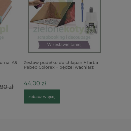
urnal A5
Zestaw pudełko do chlapań + farba
Stempel S
Pebeo Colorex + pędzel wachlarz
kwiaty
44,00 zł
54,00 z
90 zł
zobacz więcej
do kosz