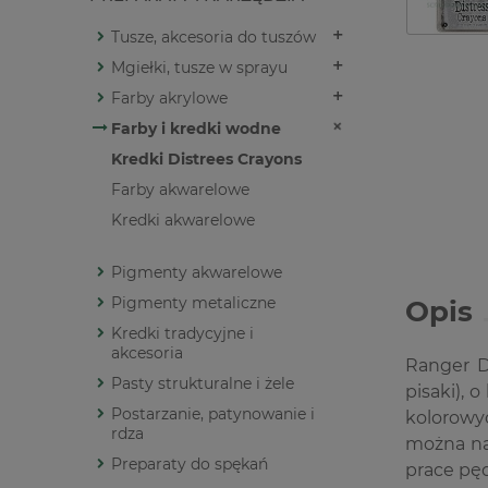
Tusze, akcesoria do tuszów
Mgiełki, tusze w sprayu
Farby akrylowe
Farby i kredki wodne
Kredki Distrees Crayons
Farby akwarelowe
Kredki akwarelowe
Pigmenty akwarelowe
Pigmenty metaliczne
Opis
Kredki tradycyjne i
akcesoria
Ranger D
Pasty strukturalne i żele
pisaki),
Postarzanie, patynowanie i
kolorowy
rdza
można na
Preparaty do spękań
prace pę