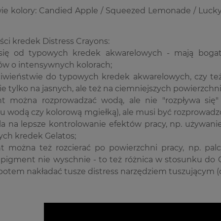
e kolory: Candied Apple / Squeezed Lemonade / Lucky C
ci kredek Distress Crayons:
 się od typowych kredek akwarelowych - mają bogat
w o intensywnych kolorach;
ciwieństwie do typowych kredek akwarelowych, czy te
e tylko na jasnych, ale też na ciemniejszych powierzchnia
t można rozprowadzać wodą, ale nie "rozpływa si
iu wodą czy kolorową mgiełką), ale musi być rozprowad
a na lepsze kontrolowanie efektów pracy, np. używanie
ych kredek Gelatos;
t można też rozcierać po powierzchni pracy, np. pal
 pigment nie wyschnie - to też różnica w stosunku do 
 potem nakładać tusze distress narzędziem tuszującym (o