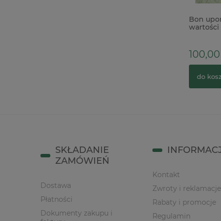
Naklejki Stamperia Silent Sea 4
Bon upo
arkusze z motywami morskimi
wartości 
100,00 
26,90 zł
36,90 zł
Cena regularna:
do kos
do koszyka
SKŁADANIE
INFORMAC
ZAMÓWIEŃ
Kontakt
Dostawa
Zwroty i reklamacje
Płatności
Rabaty i promocje
Dokumenty zakupu i
Regulamin