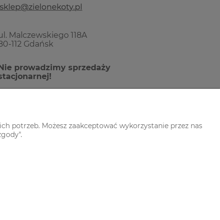
ul. Malczewskiego 118A
80-112 Gdańsk
Nie prowadzimy sprzedaży
stacjonarnej!
ich potrzeb. Możesz zaakceptować wykorzystanie przez nas
zgody".