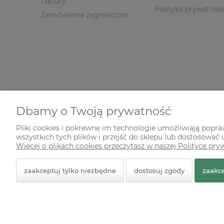
faktury
Polityka prywatnoś
Zamówienia zagraniczne
Dbamy o Twoją prywatność
Pliki cookies i pokrewne im technologie umożliwiają popr
wszystkich tych plików i przejść do sklepu lub dostosować u
© 2026 zielonekoty.pl. Wszelkie prawa zastrzeżone.
Więcej o plikach cookies przeczytasz w naszej Polityce pry
Styl graficzny ShopGadget.pl
Sklep internetowy Shope
zaakceptuj tylko niezbędne
dostosuj zgody
zaakce