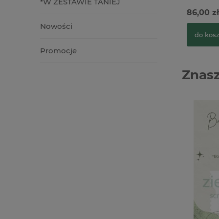
*W ZESTAWIE TANIEJ
86,00 zł
Nowości
do kos
Promocje
Znasz