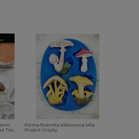
osmic
Forma foremka silikonowa Mila
Forma for
l Trio
Project Grzyby
Project dz