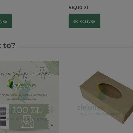
58,00 zł
zyka
do koszyka
 to?