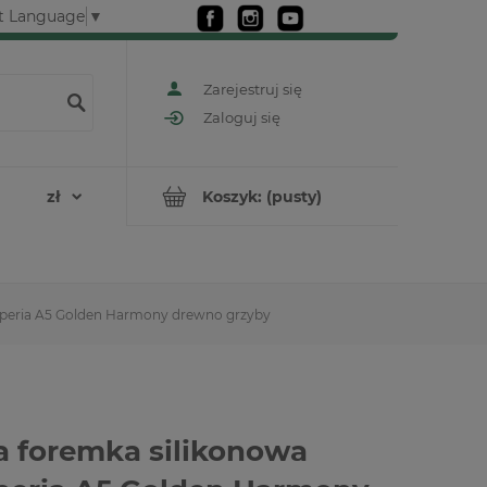
t Language
▼
Zarejestruj się
Zaloguj się
Koszyk:
(pusty)
peria A5 Golden Harmony drewno grzyby
 foremka silikonowa