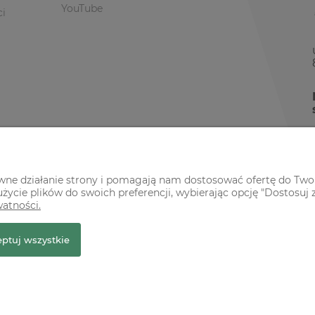
YouTube
ci
awne działanie strony i pomagają nam dostosować ofertę do Two
życie plików do swoich preferencji, wybierając opcję "Dostosuj 
watności.
r Premium
ptuj wszystkie