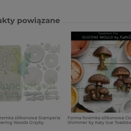
ukty powiązane
remka silikonowa Stamperia
Forma foremka silikonowa C
pering Woods Grzyby
Shimmer by Katy Sue Toadstoo
Grzyby