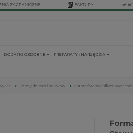
Selec
NIA ZAGRANICZNE
FAKTURY
DODATKI OZDOBNE
PREPARATY i NARZĘDZIA
żywice
Formy do mas i odlewów
Forma foremka silikonowa Stam
Forma