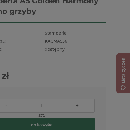
eria A5 Golden Harmony
o grzyby
Stamperia
tu:
KACMA536
ć:
dostępny
Lista życzeń
 zł
-
+
szt.
do koszyka