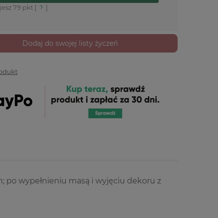
jesz
79
pkt [
?
]
Dodaj do swojej listy życzeń
rodukt
; po wypełnieniu masą i wyjęciu dekoru z