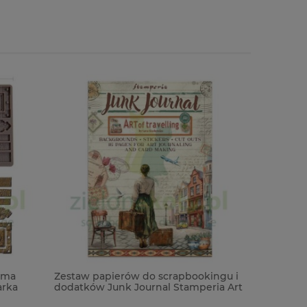
ima
Zestaw papierów do scrapbookingu i
Transfer 
arka
dodatków Junk Journal Stamperia Art
15,5x15,5 
of travelling