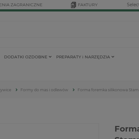
Selec
NIA ZAGRANICZNE
FAKTURY
DODATKI OZDOBNE
PREPARATY i NARZĘDZIA
żywice
Formy do mas i odlewów
Forma foremka silikonowa Stampe
Forma