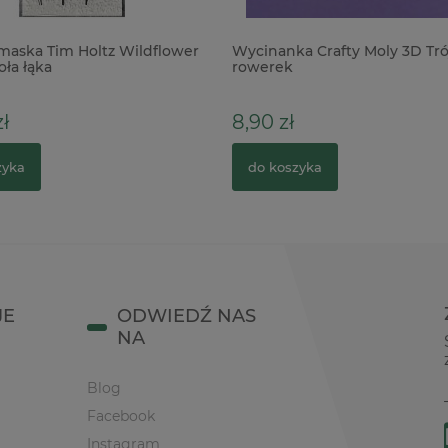
maska Tim Holtz Wildflower
Wycinanka Crafty Moly 3D Tr
oła łąka
rowerek
ł
8,90 zł
zyka
do koszyka
JE
ODWIEDŹ NAS
NA
Blog
Facebook
Instagram