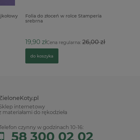
ójkołowy
Folia do złoceń w rolce Stamperia
Klej Alee
srebrna
9,90 zł
19,90 zł
26,00 zł
Cena regularna:
do kosz
do koszyka
ZieloneKoty.pl
Sklep internetowy
z materiałami do rękodzieła
Telefon czynny w godzinach 10-16:
58 300 02 02