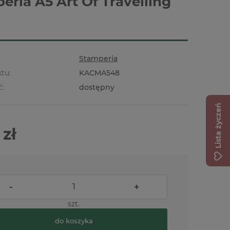
eria A5 Art Of Travelling
Stamperia
tu:
KACMA548
ć:
dostępny
Lista życzeń
 zł
-
+
szt.
do koszyka