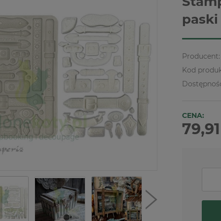
Stamp
paski
Producent:
Kod produk
Dostępnoś
CENA:
79,91