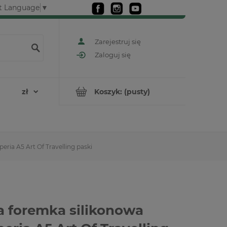
t Language
▼
Zarejestruj się
Zaloguj się
Koszyk:
(pusty)
ria A5 Art Of Travelling paski
 foremka silikonowa