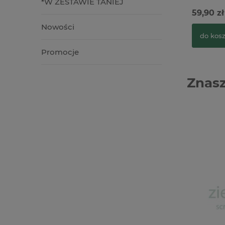
*W ZESTAWIE TANIEJ
59,90 zł
Nowości
do kos
Promocje
Znasz