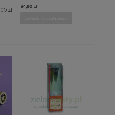
84,90 zł
44,00 zł
,00 zł
powiadom o dostępności
do kosz