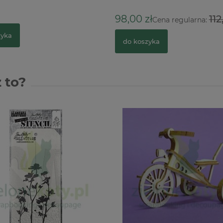
98,00 zł
112
Cena regularna:
zyka
do koszyka
 to?