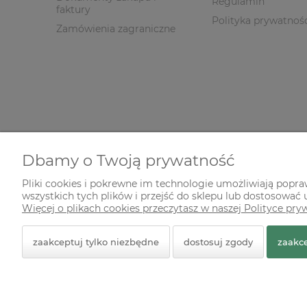
Regulamin
faktury
Polityka prywatnoś
Zamówienia zagraniczne
Dbamy o Twoją prywatność
Pliki cookies i pokrewne im technologie umożliwiają popr
wszystkich tych plików i przejść do sklepu lub dostosować u
© 2026 zielonekoty.pl. Wszelkie prawa zastrzeżone.
Więcej o plikach cookies przeczytasz w naszej Polityce pry
Styl graficzny ShopGadget.pl
Sklep internetowy Shope
zaakceptuj tylko niezbędne
dostosuj zgody
zaakce