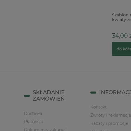
Wycinanka Wycinanka Komunia
Szablon 
napisy Pamiatka Pierwszej Komunii
kwiaty zi
Św. x
7,90 zł
34,00 z
do koszyka
do kos
SKŁADANIE
INFORMAC
ZAMÓWIEŃ
Kontakt
Dostawa
Zwroty i reklamacje
Płatności
Rabaty i promocje
Dokumenty zakupu i