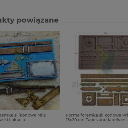
ukty powiązane
remka silikonowa Mila
Forma foremka silikonowa Pr
aski i okucia
13x20 cm Tapes and labels mi
okucia