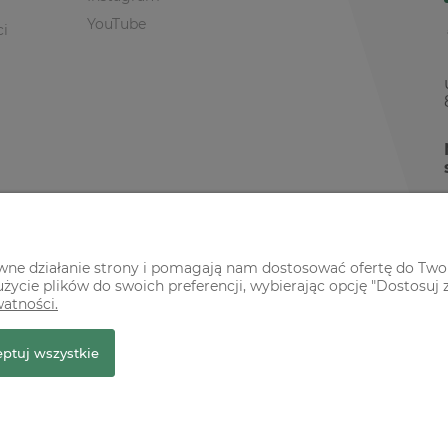
YouTube
ci
awne działanie strony i pomagają nam dostosować ofertę do Two
życie plików do swoich preferencji, wybierając opcję "Dostosuj 
watności.
r Premium
ptuj wszystkie