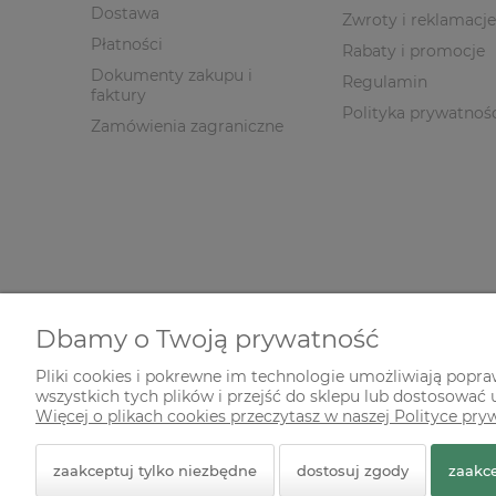
Dostawa
Zwroty i reklamacje
Płatności
Rabaty i promocje
Dokumenty zakupu i
Regulamin
faktury
Polityka prywatnoś
Zamówienia zagraniczne
Dbamy o Twoją prywatność
Pliki cookies i pokrewne im technologie umożliwiają popr
wszystkich tych plików i przejść do sklepu lub dostosować u
© 2026 zielonekoty.pl. Wszelkie prawa zastrzeżone.
Więcej o plikach cookies przeczytasz w naszej Polityce pry
Styl graficzny ShopGadget.pl
Sklep internetowy Shope
zaakceptuj tylko niezbędne
dostosuj zgody
zaakce