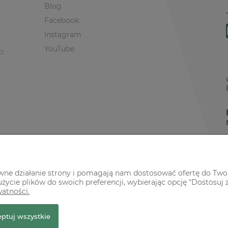
Blog
Facebook
Instagram
YouTube
ci
awne działanie strony i pomagają nam dostosować ofertę do Two
życie plików do swoich preferencji, wybierając opcję "Dostosuj 
watności.
r Premium
ptuj wszystkie