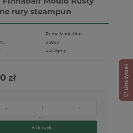
 Finnabair Mould Rusty
ine rury steampun
Prima Marketing
tu:
968601
ć:
dostępny
Lista życzeń
0 zł
-
+
szt.
do koszyka