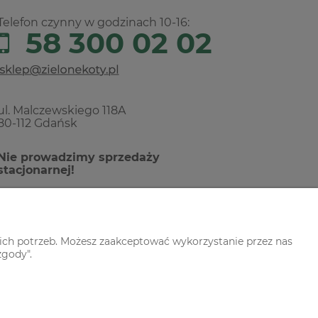
Telefon czynny w godzinach 10-16:
58 300 02 02
ul. Malczewskiego 118A
80-112 Gdańsk
Nie prowadzimy sprzedaży
stacjonarnej!
ich potrzeb. Możesz zaakceptować wykorzystanie przez nas
zgody".