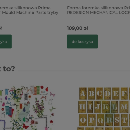
remka silikonowa Prima
Forma foremka silikonowa Pr
r Mould Machine Parts tryby
REDESIGN MECHANICAL LOCK
klucze steampunk
ł
109,00 zł
zyka
do koszyka
 to?