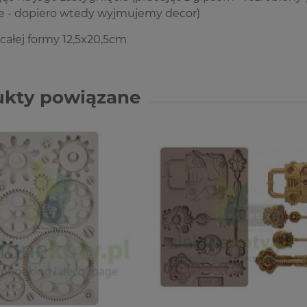
e - dopiero wtedy wyjmujemy decor)
ałej formy 12,5x20,5cm
ukty powiązane