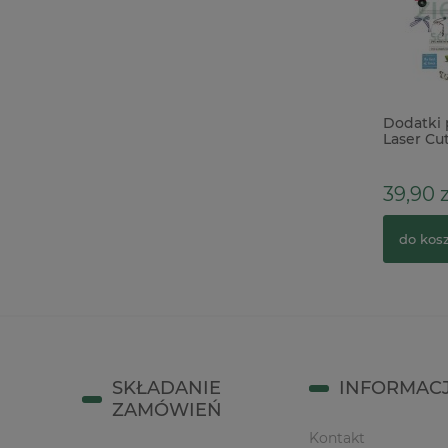
brny A4 /
Olejek silikonowy do farb akrylowych
Dodatki 
Pentart 20 ml x
Laser Cu
111szt
16,90 zł
39,90 z
do koszyka
do kos
SKŁADANIE
INFORMAC
ZAMÓWIEŃ
Kontakt