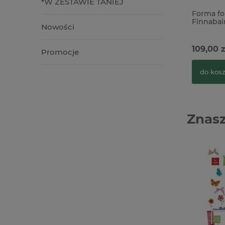
*W ZESTAWIE TANIEJ
Forma fo
Finnabai
Nowości
zębatki
109,00 z
Promocje
do kos
Znasz