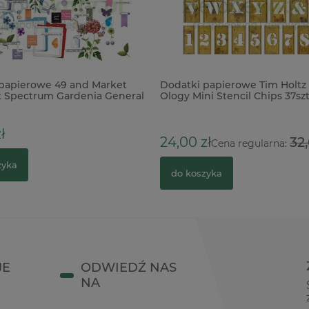
papierowe 49 and Market
Dodatki papierowe Tim Holtz 
t Spectrum Gardenia General
Ology Mini Stencil Chips 37sz
ł
24,00 zł
32,
Cena regularna:
zyka
do koszyka
JE
ODWIEDŹ NAS
NA