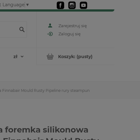
t Language
▼
Zarejestruj się
Zaloguj się
Koszyk:
(pusty)
 Finnabair Mould Rusty Pipeline rury steampun
 foremka silikonowa