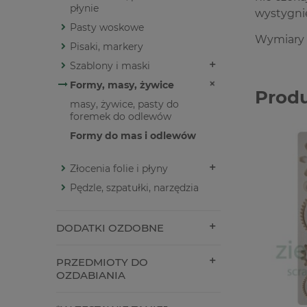
płynie
wystygni
Pasty woskowe
Wymiary c
Pisaki, markery
Szablony i maski
Formy, masy, żywice
Prod
masy, żywice, pasty do
foremek do odlewów
Formy do mas i odlewów
Złocenia folie i płyny
Pędzle, szpatułki, narzędzia
DODATKI OZDOBNE
PRZEDMIOTY DO
OZDABIANIA