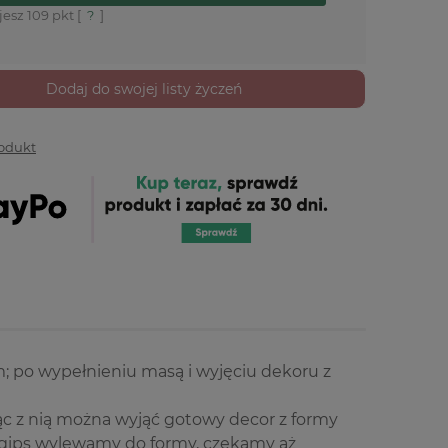
jesz
109
pkt [
?
]
Dodaj do swojej listy życzeń
rodukt
; po wypełnieniu masą i wyjęciu dekoru z
ąc z nią można wyjąć gotowy decor z formy
ny gips wylewamy do formy, czekamy aż