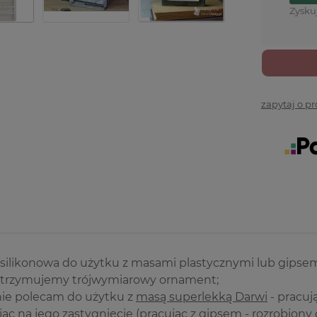
Zysku
zapytaj o p
silikonowa do użytku z masami plastycznymi lub gipsem
otrzymujemy trójwymiarowy ornament;
nie polecam do użytku z
masą superlekką Darwi
- pracuj
jąc na jego zastygnięcie (pracując z gipsem - rozrobio