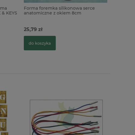
ima
Forma foremka silikonowa serce
Forma do
 & KEYS
anatomiczne z okiem 8cm
Lady Vaga
steampun
25,79 zł
9,90 zł
C
do koszyka
do kosz