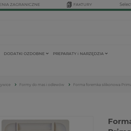
Selec
NIA ZAGRANICZNE
FAKTURY
DODATKI OZDOBNE
PREPARATY i NARZĘDZIA
żywice
Formy do mas i odlewów
Forma foremka silikonowa Prima
Forma