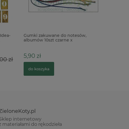
Idea-
Gumki zakuwane do notesów,
t
albumów 10szt czarne x
5,90 zł
00 zł
do koszyka
ZieloneKoty.pl
Sklep internetowy
z materiałami do rękodzieła