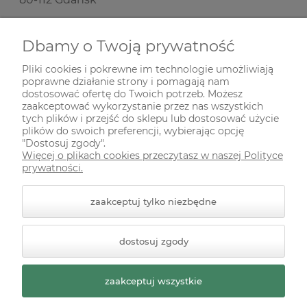
Nie prowadzimy sprzedaży stacjonarnej!
Dbamy o Twoją prywatność
Pliki cookies i pokrewne im technologie umożliwiają
SKŁADANIE ZAMÓWIEŃ
poprawne działanie strony i pomagają nam
dostosować ofertę do Twoich potrzeb. Możesz
zaakceptować wykorzystanie przez nas wszystkich
INFORMACJE
tych plików i przejść do sklepu lub dostosować użycie
plików do swoich preferencji, wybierając opcję
"Dostosuj zgody".
Więcej o plikach cookies przeczytasz w naszej Polityce
ODWIEDŹ NAS NA
prywatności.
zaakceptuj tylko niezbędne
dostosuj zgody
zaakceptuj wszystkie
© 2026 zielonekoty.pl. Wszelkie prawa zastrzeżone.