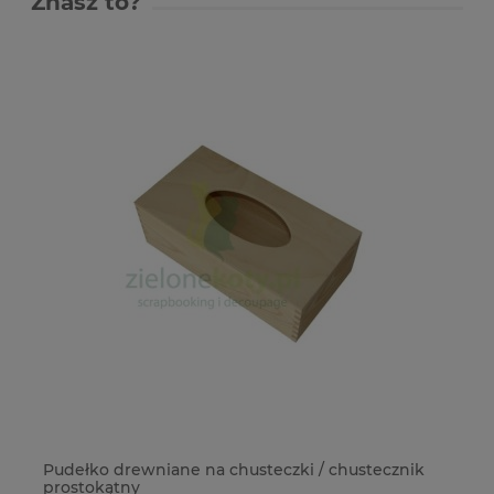
Znasz to?
Pudełko drewniane na chusteczki / chustecznik
St
prostokątny