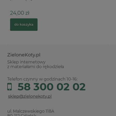
24,00 zł
1
do koszyka
ZieloneKoty.pl
Sklep internetowy
z materiałami do rękodzieła
Telefon czynny w godzinach 10-16:
58 300 02 02
ul. Malczewskiego 118A
80-112 Gdańsk