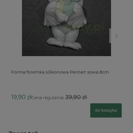
Forma foremka silikonowa Pentart sowa 8cm
Fo
ża
10
19,90 zł
39,90 zł
Cena regularna:
do koszyka