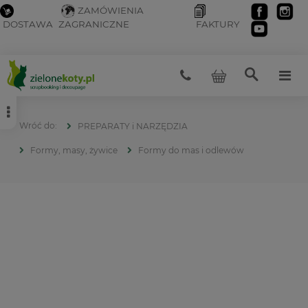
ZAMÓWIENIA
DOSTAWA
ZAGRANICZNE
FAKTURY
PREPARATY i NARZĘDZIA
Formy, masy, żywice
Formy do mas i odlewów