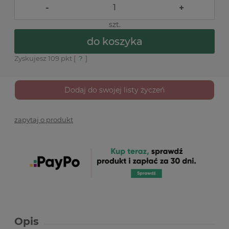
-
+
szt.
do koszyka
Zyskujesz
109
pkt [
?
]
Dodaj do swojej listy życzeń
zapytaj o produkt
Opis