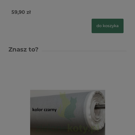
59,90 zł
39
do koszyka
Znasz to?