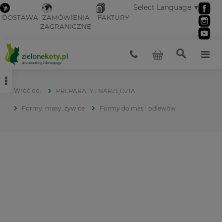
Select Language
▼
DOSTAWA
ZAMÓWIENIA
FAKTURY
ZAGRANICZNE
PREPARATY i NARZĘDZIA
Formy, masy, żywice
Formy do mas i odlewów