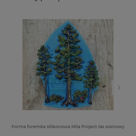
Forma foremka silikonowa Mila Project las sosnowy
Fo
pn