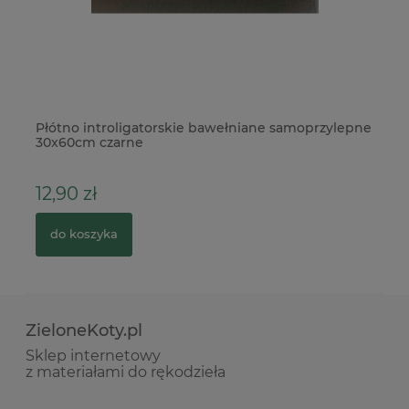
Płótno introligatorskie bawełniane samoprzylepne
Ba
30x60cm czarne
12,90 zł
1
do koszyka
ZieloneKoty.pl
Sklep internetowy
z materiałami do rękodzieła