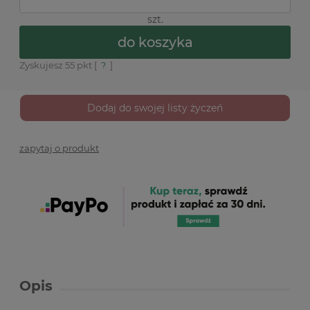
szt.
do koszyka
Zyskujesz
55
pkt [
?
]
Dodaj do swojej listy życzeń
zapytaj o produkt
Opis