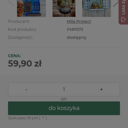
Lista życzeń
Producent:
Mila Project
Kod produktu:
FMP073
Dostępność:
dostępny
CENA:
59,90 zł
-
+
szt.
do koszyka
Zyskujesz
59
pkt [
?
]