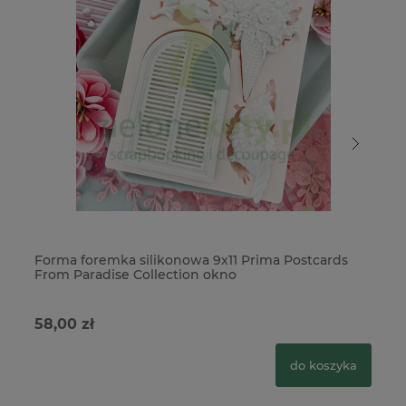
Forma foremka silikonowa 9x11 Prima Postcards
Fo
From Paradise Collection okno
dr
58,00 zł
79
do koszyka