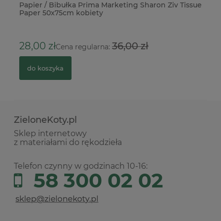
Papier / Bibułka Prima Marketing Sharon Ziv Tissue
Fo
Paper 50x75cm kobiety
5
28,00 zł
36,00 zł
Cena regularna:
do koszyka
ZieloneKoty.pl
Sklep internetowy
z materiałami do rękodzieła
Telefon czynny w godzinach 10-16:
58 300 02 02