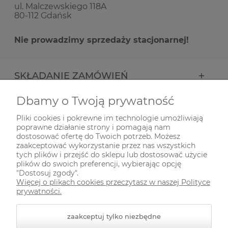
ul. Malczewskiego 118A
80-112 Gdańsk
Nie prowadzimy sprzedaży stacjonarnej!
SKŁADANIE ZAMÓWIEŃ
Dbamy o Twoją prywatność
INFORMACJE
Pliki cookies i pokrewne im technologie umożliwiają
poprawne działanie strony i pomagają nam
ODWIEDŹ NAS NA
dostosować ofertę do Twoich potrzeb. Możesz
zaakceptować wykorzystanie przez nas wszystkich
tych plików i przejść do sklepu lub dostosować użycie
plików do swoich preferencji, wybierając opcję
"Dostosuj zgody".
Więcej o plikach cookies przeczytasz w naszej Polityce
prywatności.
zaakceptuj tylko niezbędne