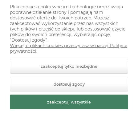
Pliki cookies i pokrewne im technologie umożliwiają
poprawne działanie strony i pomagają nam
ODWIEDŹ NAS NA
dostosować ofertę do Twoich potrzeb. Możesz
zaakceptować wykorzystanie przez nas wszystkich
tych plików i przejść do sklepu lub dostosować użycie
plików do swoich preferencji, wybierając opcję
"Dostosuj zgody".
Więcej o plikach cookies przeczytasz w naszej Polityce
prywatności.
zaakceptuj tylko niezbędne
© 2026 zielonekoty.pl. Wszelkie prawa zastrzeżone.
dostosuj zgody
Styl graficzny ShopGadget.pl
Sklep internetowy Shoper
Premium
zaakceptuj wszystkie