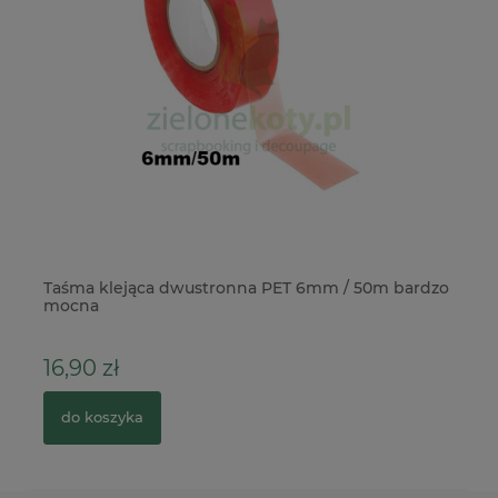
Taśma klejąca dwustronna PET 6mm / 50m bardzo
Wy
mocna
16,90 zł
8
do koszyka