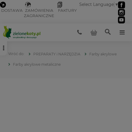
Select Language
▼
DOSTAWA
ZAMÓWIENIA
FAKTURY
ZAGRANICZNE
PREPARATY i NARZĘDZIA
Farby akrylowe
Farby akrylowe metaliczne