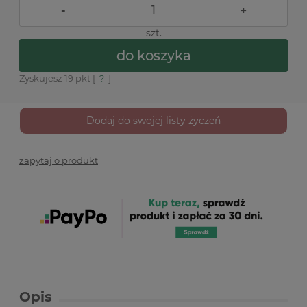
-
+
szt.
do koszyka
Zyskujesz
19
pkt [
?
]
Dodaj do swojej listy życzeń
zapytaj o produkt
Opis