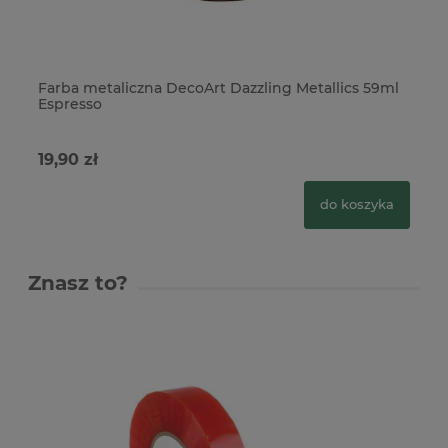
Farba metaliczna DecoArt Dazzling Metallics 59ml
Fa
Espresso
bl
19,90 zł
19
do koszyka
Znasz to?