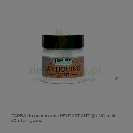
FARBA do postarzania PENTART ANTIQUING biała
FA
50ml antyczna
ni