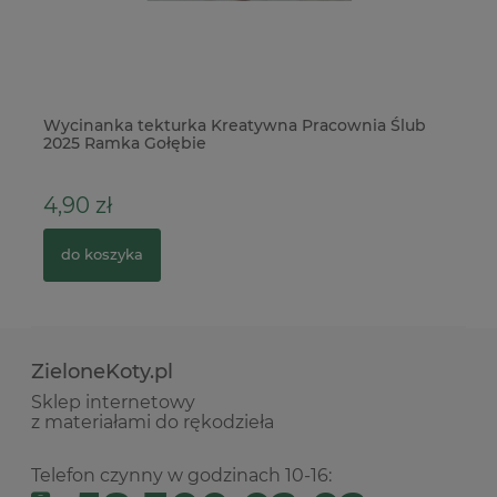
w
Wycinanka tekturka Kreatywna Pracownia Ślub
Wy
2025 Ramka Gołębie
dz
4,90 zł
5
do koszyka
ZieloneKoty.pl
Sklep internetowy
z materiałami do rękodzieła
Telefon czynny w godzinach 10-16: