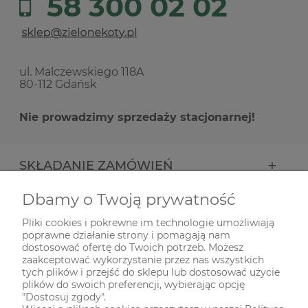
58 300 02 02
ul. Malczewskiego 118A
80-112 Gdańsk
Nie prowadzimy sprzedaży stacjonarnej!
SKŁADANIE ZAMÓWIEŃ
Dbamy o Twoją prywatność
INFORMACJE
Pliki cookies i pokrewne im technologie umożliwiają
poprawne działanie strony i pomagają nam
ODWIEDŹ NAS NA
dostosować ofertę do Twoich potrzeb. Możesz
zaakceptować wykorzystanie przez nas wszystkich
tych plików i przejść do sklepu lub dostosować użycie
plików do swoich preferencji, wybierając opcję
"Dostosuj zgody".