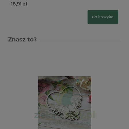
18,91 zł
18
do koszyka
Znasz to?