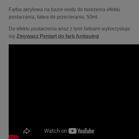
Farba akrylowa na bazie wody do tworzenia efektu
postarzania, łatwa do przecierania. 50ml
Do efektu postarzenia wraz z tymi farbami wykorzystuje
się
Zmywacz Pentart do farb Antiquing