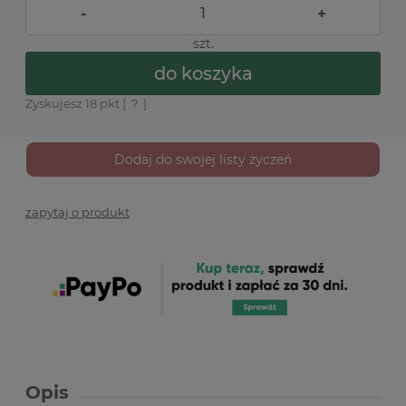
-
+
szt.
do koszyka
Zyskujesz
18
pkt [
?
]
Dodaj do swojej listy życzeń
zapytaj o produkt
Opis