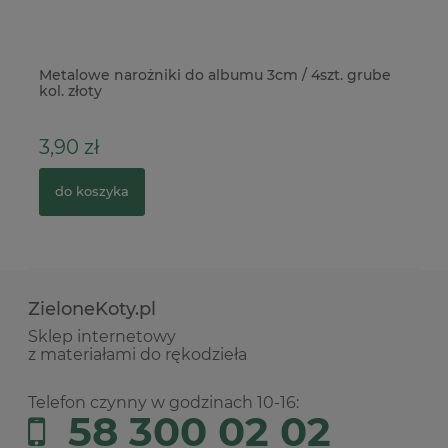
Metalowe narożniki do albumu 3cm / 4szt. grube
Pa
kol. złoty
po
3,90 zł
5
do koszyka
ZieloneKoty.pl
Sklep internetowy
z materiałami do rękodzieła
Telefon czynny w godzinach 10-16:
58 300 02 02