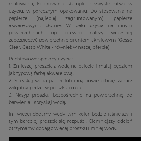
malowania, kolorowania stempli, niezwykle łatwa w
użyciu, w poręcznym opakowaniu. Do stosowania na
papierze (najlepiej zagruntowanym), papierze
akwarelowym, płótnie. W celu użycia na innym
powierzchniach np. drewno należy wcześniej
zabezpieczyć powierzchnię gruntem akrylowym (Gesso
Clear, Gesso White - również w naszej ofercie).
Podstawowe sposoby użycia:
1. Zmieszaj proszek z wodą na palecie i maluj pędzlem
jak typową farbą akwarelową.
2. Spryskaj wodą papier lub inną powierzchnię, zanurz
wilgotny pędzel w proszku i maluj.
3. Nasyp proszku bezpośrednio na powierzchnię do
barwienia i spryskaj wodą.
Im więcej dodamy wody tym kolor będzie jaśniejszy i
tym bardziej proszek się rozpuści. Ciemniejszy odcień
otrzymamy dodając więcej proszku i mniej wody.