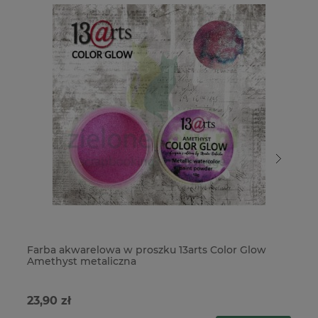
Farba akwarelowa w proszku 13arts Color Glow
Fa
Amethyst metaliczna
To
23,90 zł
23