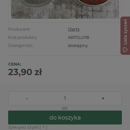
Lista życzeń
Producent:
13arts
Kod produktu:
ARTGLO18
Dostępność:
dostępny
CENA:
23,90 zł
-
+
szt.
do koszyka
Zyskujesz
23
pkt [
?
]