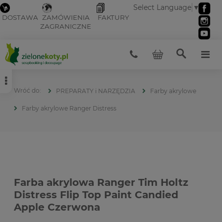
Select Language
▼
DOSTAWA
ZAMÓWIENIA
FAKTURY
ZAGRANICZNE
PREPARATY i NARZĘDZIA
Farby akrylowe
Farby akrylowe Ranger Distress
Farba akrylowa Ranger Tim Holtz
Distress Flip Top Paint Candied
Apple Czerwona