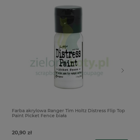
Farba akrylowa Ranger Tim Holtz Distress Flip Top
Fa
Paint Picket Fence biała
Pa
20,90 zł
20