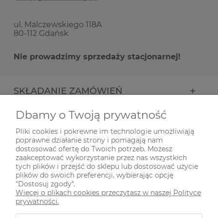
ul. Malczewskiego 118A
80-112 Gdańsk
Nie prowadzimy sprzedaży stacjonarnej!
SKŁADANIE ZAMÓWIEŃ
Dbamy o Twoją prywatność
INFORMACJE
Pliki cookies i pokrewne im technologie umożliwiają
poprawne działanie strony i pomagają nam
ODWIEDŹ NAS NA
dostosować ofertę do Twoich potrzeb. Możesz
zaakceptować wykorzystanie przez nas wszystkich
tych plików i przejść do sklepu lub dostosować użycie
plików do swoich preferencji, wybierając opcję
"Dostosuj zgody".
Więcej o plikach cookies przeczytasz w naszej Polityce
prywatności.