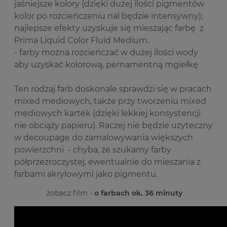
jaśniejsze kolory (dzięki dużej ilości pigmentów
kolor po rozcieńczeniu nal będzie intensywny);
najlepsze efekty uzyskuje się mieszając farbę z
Prima Liquid Color Fluid Medium.
- farby można rozcieńczać w dużej ilości wody
aby uzyskać kolorową, pernamentną mgiełkę
Ten rodzaj farb doskonale sprawdzi się w pracach
mixed mediowych, także przy tworzeniu mixed
mediowych kartek (dzięki lekkiej konsystencji
nie obciąży papieru). Raczej nie będzie użyteczny
w decoupage do zamalowywania większych
powierzchni - chyba, że szukamy farby
półprzezroczystej, ewentualnie do mieszania z
farbami akrylowymi jako pigmentu.
zobacz film -
o farbach ok. 36 minuty