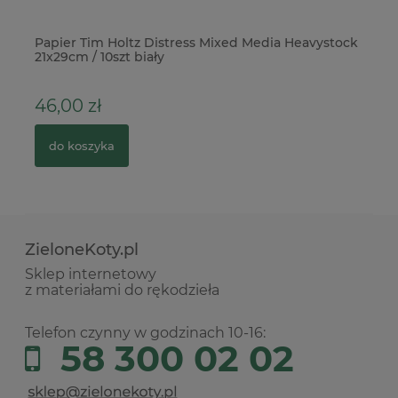
y
Papier Tim Holtz Distress Mixed Media Heavystock
Ok
21x29cm / 10szt biały
33
46,00 zł
1
do koszyka
ZieloneKoty.pl
Sklep internetowy
z materiałami do rękodzieła
Telefon czynny w godzinach 10-16:
58 300 02 02