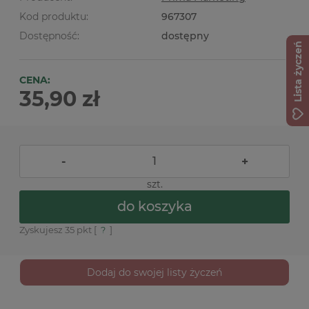
Kod produktu:
967307
Dostępność:
dostępny
Lista życzeń
CENA:
35,90 zł
-
+
szt.
do koszyka
Zyskujesz
35
pkt [
?
]
Dodaj do swojej listy życzeń