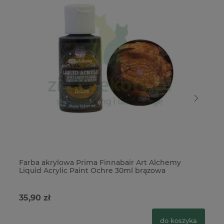
Farba akrylowa Prima Finnabair Art Alchemy
Fa
Liquid Acrylic Paint Ochre 30ml brązowa
Li
35,90 zł
35
do koszyka