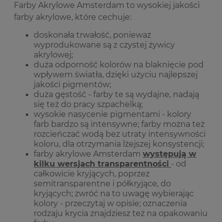
Farby Akrylowe Amsterdam to wysokiej jakości
farby akrylowe, które cechuje:
doskonała trwałość, ponieważ
wyprodukowane są z czystej żywicy
akrylowej;
duża odporność kolorów na blaknięcie pod
wpływem światła, dzięki użyciu najlepszej
jakości pigmentów;
duża gęstość - farby te są wydajne, nadają
się też do pracy szpachelką;
wysokie nasycenie pigmentami - kolory
farb bardzo są intensywne; farby można też
rozcieńczać wodą bez utraty intensywności
koloru, dla otrzymania lżejszej konsystencji;
farby akrylowe Amsterdam
występują w
kilku wersjach transparentności
- od
całkowicie kryjących, poprzez
semitransparentne i półkryjące, do
kryjących; zwróć na to uwagę wybierając
kolory - przeczytaj w opisie; oznaczenia
rodzaju krycia znajdziesz też na opakowaniu