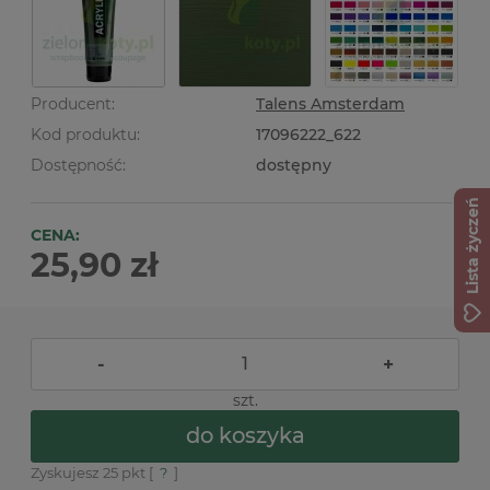
Producent:
Talens Amsterdam
Kod produktu:
17096222_622
Dostępność:
dostępny
Lista życzeń
CENA:
25,90 zł
-
+
szt.
do koszyka
Zyskujesz
25
pkt [
?
]