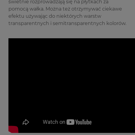
świetnie rozprowadzają się na płytkach za
pomocą wałka. Można też otrzymywać ciekawe
efektu używając do niektórych warstw
transparentnych i semitransparentnych kolorów.