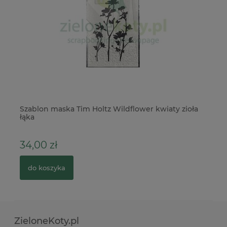
Szablon maska Tim Holtz Wildflower kwiaty zioła
St
łąka
34,00 zł
1
do koszyka
ZieloneKoty.pl