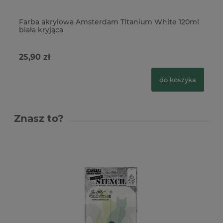
Farba akrylowa Amsterdam Titanium White 120ml
Fa
biała kryjąca
zi
25,90 zł
25
do koszyka
Znasz to?