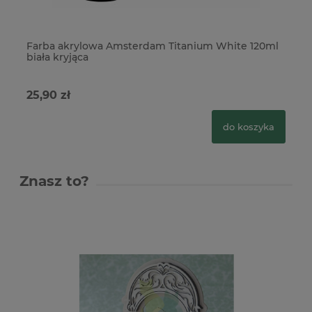
Farba akrylowa Amsterdam Titanium White 120ml
Fa
biała kryjąca
ni
25,90 zł
25
do koszyka
Znasz to?