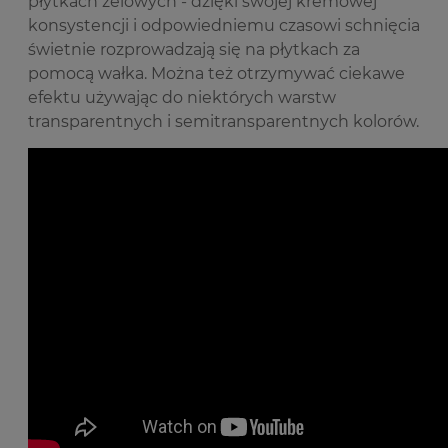
płytkach żelowych - dzięki swojej kremowej
konsystencji i odpowiedniemu czasowi schnięcia
świetnie rozprowadzają się na płytkach za
pomocą wałka. Można też otrzymywać ciekawe
efektu używając do niektórych warstw
transparentnych i semitransparentnych kolorów.